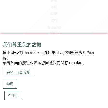
探索
停留
享受
议程
专业区域
会员区
媒体区
我们尊重您的数据
工作和实习机会
这个网站使用cookie， 并让您可以控制想要激活的内
法律信息
容。
隐私政策
单击对面的按钮即表示您同意我们保存 cookie。
好的，全部接受
禁用
个性化
版权 ©
2026
大圣埃米利永地区旅游局