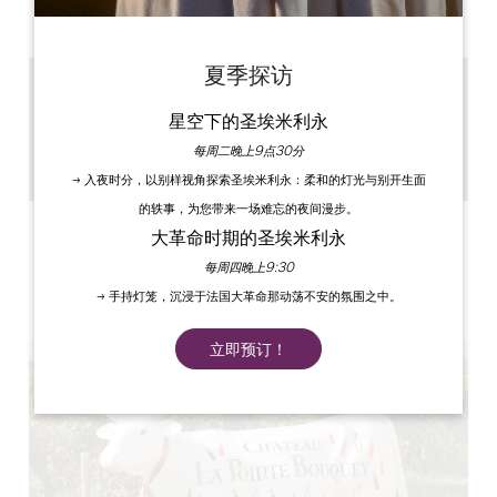
PM
PM
PM
PM
PM
PM
PM
夏季探访
6.8 km
星空下的圣埃米利永
1h
50
每周二晚上9点30分
复制 GPS 代码
→ 入夜时分，以别样视角探索圣埃米利永：柔和的灯光与别开生面
的轶事，为您带来一场难忘的夜间漫步。
标签
大革命时期的圣埃米利永
每周四晚上9:30
→ 手持灯笼，沉浸于法国大革命那动荡不安的氛围之中。
立即预订！