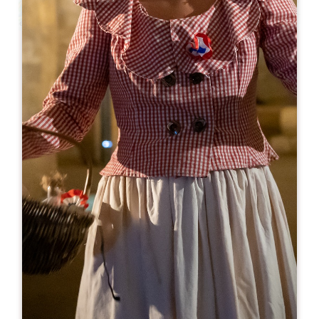
Leaflet
来自
10€
Château la Pointe Bouquey
1131 Avenue des Girondins
33330 SAINT-PEY D'ARMENS
06 86 98 05 31
vignoblesbentenat@orange.fr
开幕月份
一
二
三
四
五
六
七
八
九
十
十
十
开幕日
隆
星
星
星
星
星
星
AM
AM
AM
AM
AM
AM
AM