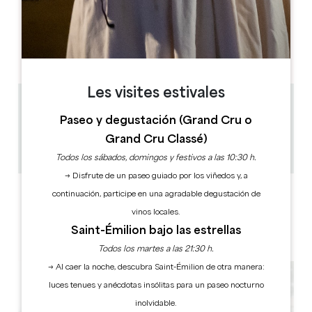
DÍAS DE APERTURA
L
M
M
J
V
S
D
AM
AM
AM
AM
AM
AM
AM
PM
PM
PM
PM
PM
PM
PM
Les visites estivales
4.4 km
Paseo y degustación (Grand Cru o
1h
Grand Cru Classé)
30
Copiar código GPS
Todos los sábados, domingos y festivos a las 10:30 h.
→ Disfrute de un paseo guiado por los viñedos y, a
ETIQUETAS
continuación, participe en una agradable degustación de
vinos locales.
Saint-Émilion bajo las estrellas
Todos los martes a las 21:30 h.
→ Al caer la noche, descubra Saint-Émilion de otra manera:
luces tenues y anécdotas insólitas para un paseo nocturno
inolvidable.