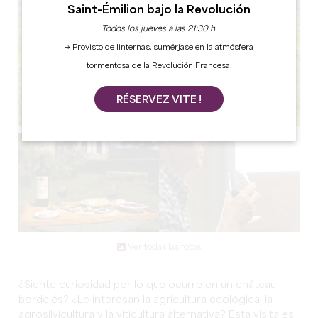
Saint-Émilion bajo la Revolución
Todos los jueves a las 21:30 h.
→ Provisto de linternas, sumérjase en la atmósfera
tormentosa de la Revolución Francesa.
RÉSERVEZ VITE !
Ver todas las fotos
¿Siente curiosidad por lo que ocurre en un château
bordelés? ¿Le interesan la agricultura ecológica, la
agrosilvicultura y la viticultura alternativa? Esta visita es