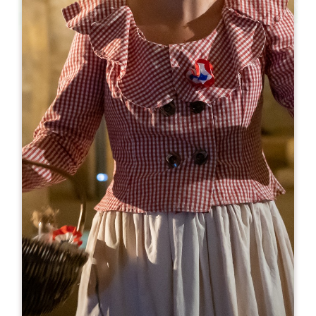
Leaflet
En
18€
Les Joualles de Cormeil-Figeac
Château Cormeil Figeac
33330 SAINT-ÉMILION
RESERVE
05 57 24 70 53
06 03 81 20 97
lesjoualles@cormeil-figeac.com
MES DE APERTURA
E
F
M
A
M
J
J
A
S
O
N
D