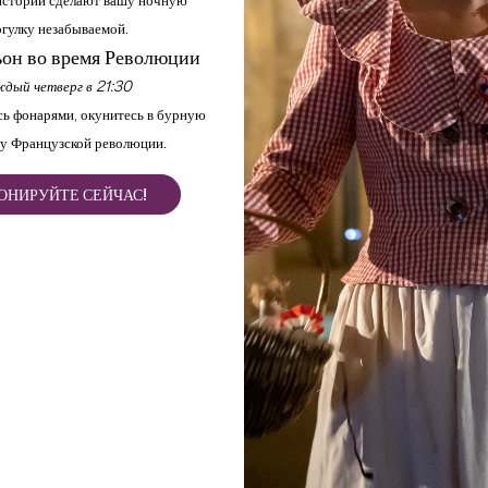
стории сделают вашу ночную
гулку незабываемой.
он во время Революции
дый четверг в 21:30
ь фонарями, окунитесь в бурную
у Французской революции.
ОНИРУЙТЕ СЕЙЧАС!