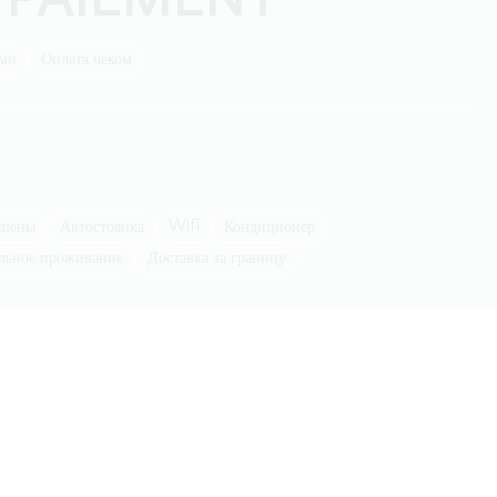
 PAIEMENT
ыми
Оплата чеком
Wifi
ешены
Автостоянка
Кондиционер
ельное проживание
Доставка за границу