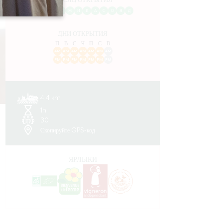
МЕСЯЦ ОТКРЫТИЯ
Я
Ф
М
А
М
И
И
А
С
О
Н
Д
ДНИ ОТКРЫТИЯ
П
В
С
Ч
П
С
В
AM
AM
AM
AM
AM
AM
AM
PM
PM
PM
PM
PM
PM
PM
4.4 km
1h
30
Скопируйте GPS-код
ЯРЛЫКИ