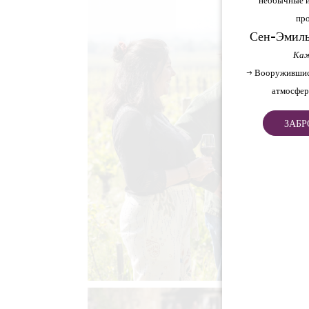
необычные и
про
Сен-Эмиль
Каж
→ Вооружившис
атмосфер
ЗАБР