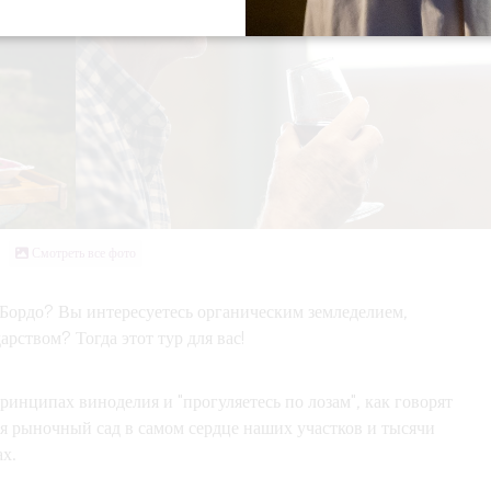
Смотреть все фото
 Бордо? Вы интересуетесь органическим земледелием,
рством? Тогда этот тур для вас!
ринципах виноделия и "прогуляетесь по лозам", как говорят
бя рыночный сад в самом сердце наших участков и тысячи
х.