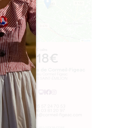
Leaflet
С сайта
18€
Les Joualles de Cormeil-Figeac
Château Cormeil Figeac
33330 SAINT-ÉMILION
05 57 24 70 53
06 03 81 20 97
lesjoualles@cormeil-figeac.com