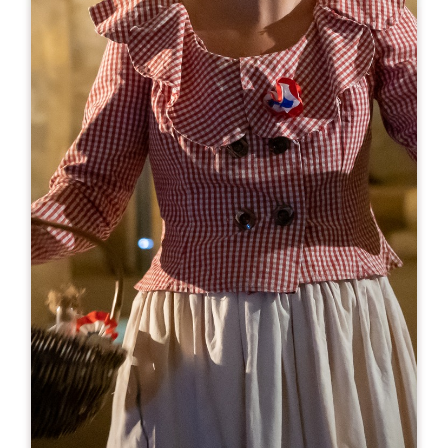
Leaflet
En
20€
Château Bonalgue
24 Rue de Bonalgue
33500 LIBOURNE
RESERVE
09 50 52 97 73
07 57 40 59 39
erodrigues@jbaudy.fr
MES DE APERTURA
E
F
M
A
M
J
J
A
S
O
N
D
DÍAS DE APERTURA