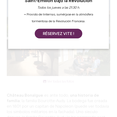
Saint-Émilion bajo la Revolución
Todos los jueves a las 21:30 h.
→ Provisto de linternas, sumérjase en la atmósfera
tormentosa de la Revolución Francesa.
RÉSERVEZ VITE !
Ver todas las fotos
Château Bonalgue
es ante todo,
una historia de
familia
, la familia Bourotte-Audy. La bodega fue creada
en 1801 por un capitan de Napoleon (puede ver todavia
los simbolos militarios en la fachada). Uno sieculo