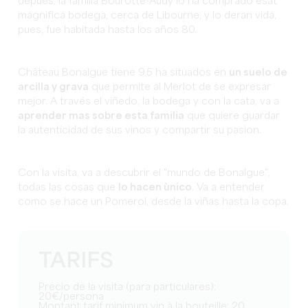
depues, la familia Bourotte-Audy lo ha comprado esat
magnifica bodega, cerca de Libourne, y lo deran vida,
pues, fue habitada hasta los años 80.
Château Bonalgue tiene 9.5 ha situados en
un suelo de
arcilla y grava
que permite al Merlot de se expresar
mejor. A través el viñedo, la bodega y con la cata, va a
aprender mas sobre esta familia
que quiere guardar
la autenticidad de sus vinos y compartir su pasion.
Con la visita, va a descubrir el "mundo de Bonalgue",
todas las cosas que
lo hacen ùnico
. Va a entender
como se hace un Pomerol, desde la viñas hasta la copa.
TARIFS
Precio de la visita (para particulares):
20€/persona
Montant tarif minimum vin à la bouteille: 20