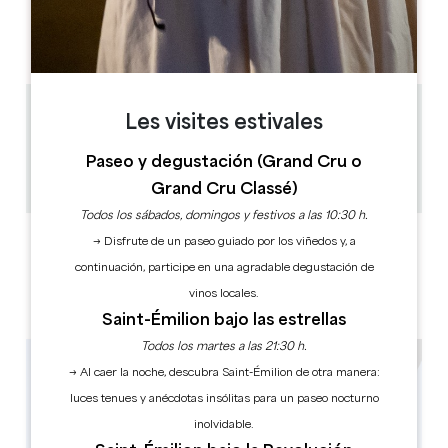
L
M
M
J
V
S
D
AM
AM
AM
AM
AM
AM
AM
PM
PM
PM
PM
PM
PM
PM
7.8 km
Les visites estivales
1h
Paseo y degustación (Grand Cru o
10
Copiar código GPS
Grand Cru Classé)
Todos los sábados, domingos y festivos a las 10:30 h.
ETIQUETAS
→ Disfrute de un paseo guiado por los viñedos y, a
continuación, participe en una agradable degustación de
vinos locales.
Saint-Émilion bajo las estrellas
Todos los martes a las 21:30 h.
→ Al caer la noche, descubra Saint-Émilion de otra manera:
luces tenues y anécdotas insólitas para un paseo nocturno
inolvidable.