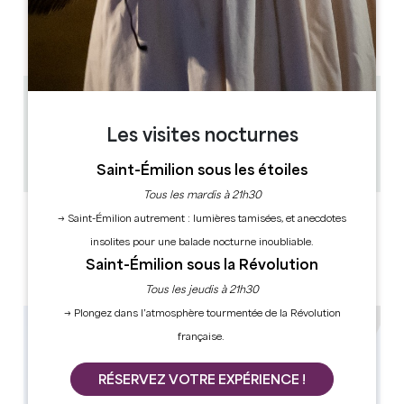
L
M
M
J
V
S
D
AM
AM
AM
AM
AM
AM
AM
PM
PM
PM
PM
PM
PM
PM
7.8 km
1h
Les visites nocturnes
10
Copier code GPS
Saint-Émilion sous les étoiles
Tous les mardis à 21h30
LABELS
→ Saint-Émilion autrement : lumières tamisées, et anecdotes
insolites pour une balade nocturne inoubliable.
Saint-Émilion sous la Révolution
Tous les jeudis à 21h30
→ Plongez dans l’atmosphère tourmentée de la Révolution
française.
RÉSERVEZ VOTRE EXPÉRIENCE !