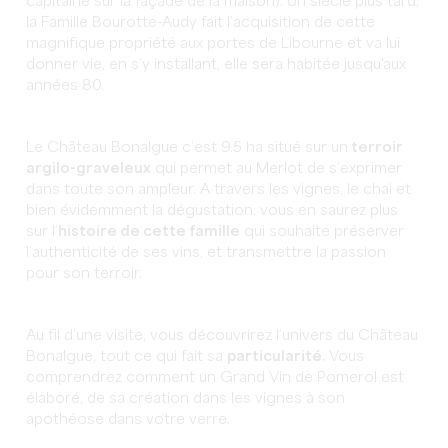
capitaine sur la façade de la maison). Un siècle plus tard,
la Famille Bourotte-Audy fait l’acquisition de cette
magnifique propriété aux portes de Libourne et va lui
donner vie, en s’y installant, elle sera habitée jusqu'aux
années 80.
Le Château Bonalgue c’est 9.5 ha situé sur un
terroir
argilo-graveleux
qui permet au Merlot de s’exprimer
dans toute son ampleur. A travers les vignes, le chai et
bien évidemment la dégustation, vous en saurez plus
sur l’
histoire de cette famille
qui souhaite préserver
l’authenticité de ses vins, et transmettre la passion
pour son terroir.
Au fil d’une visite, vous découvrirez l’univers du Château
Bonalgue, tout ce qui fait sa
particularité.
Vous
comprendrez comment un Grand Vin de Pomerol est
élaboré, de sa création dans les vignes à son
apothéose dans votre verre.