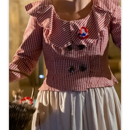
Leaflet
A partir de
20€
Château Bonalgue
24 Rue de Bonalgue
33500 LIBOURNE
RÉSERVER
09 50 52 97 73
07 57 40 59 39
erodrigues@jbaudy.fr
MOIS D'OUVERTURE
J
F
M
A
M
J
J
A
S
O
N
D
JOURS D'OUVERTURE