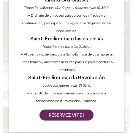
Grand Cru Classé)
Todos los sábados, domingos y festivos a las 10:30 h.
→ Disfrute de un paseo guiado por los viñedos y, a
continuación, participe en una agradable degustación de
vinos locales.
Saint-Émilion bajo las estrellas
Todos los martes a las 21:30 h.
→ Al caer la noche, descubra Saint-Émilion de otra manera:
luces tenues y anécdotas insólitas para un paseo nocturno
inolvidable.
CAMPING DU VIEUX CHÂTEAU ***
Saint-Émilion bajo la Revolución
RAUZAN
Todos los jueves a las 21:30 h.
A partir de
16
€/noche
→ Provisto de linternas, sumérjase en la atmósfera
tormentosa de la Revolución Francesa.
RÉSERVEZ VITE !