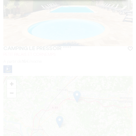
CAMPING LE PRESSOIR ****
PETIT PALAIS ET CORNEMPS
A partir de
16
€/noche
+
−