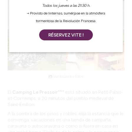
Todos los jueves a las 21:30 h.
→ Provisto de linternas, sumérjase en la atmósfera
tormentosa de la Revolución Francesa.
RÉSERVEZ VITE !
Ver todas las fotos
El
Camping Le Pressoir****
está situado en Petit-Palais-
et-Cornemps, a 20 minutos del pueblo medieval de
Saint-Émilion.
A la sombra de los pinos y robles, elija la estancia que le
convenga: vacaciones en una tienda de campaña,
caravana o autocaravana o como si fuera en casa en