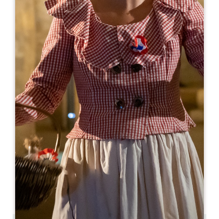
Leaflet
En
16€
/noche
Camping Le Pressoir ****
227 Route de Camping
33570 PETIT PALAIS ET CORNEMPS
RESERVE
05 57 69 73 25
05 57 69 73 25
contact@campinglepressoir.com
MES DE APERTURA
E
F
M
A
M
J
J
A
S
O
N
D