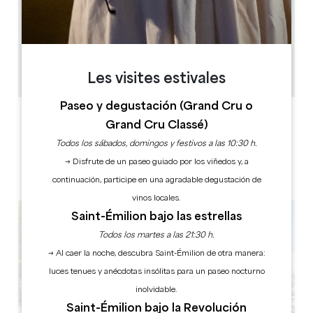
17.3 km
13
65
1
Copiar código GPS
Les visites estivales
Paseo y degustación (Grand Cru o
ETIQUETAS
Grand Cru Classé)
Todos los sábados, domingos y festivos a las 10:30 h.
→ Disfrute de un paseo guiado por los viñedos y, a
4 estrella(s)
continuación, participe en una agradable degustación de
vinos locales.
Saint-Émilion bajo las estrellas
Todos los martes a las 21:30 h.
→ Al caer la noche, descubra Saint-Émilion de otra manera:
luces tenues y anécdotas insólitas para un paseo nocturno
inolvidable.
Saint-Émilion bajo la Revolución