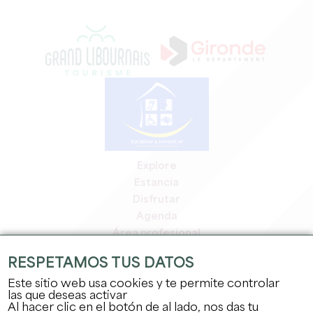
Explore
Estancia
Disfrutar
Agenda
Área profesional
Espacio miembros
RESPETAMOS TUS DATOS
Espacio prensa
Este sitio web usa cookies y te permite controlar
Empleo y prácticas
las que deseas activar
Información jurídica
Al hacer clic en el botón de al lado, nos das tu