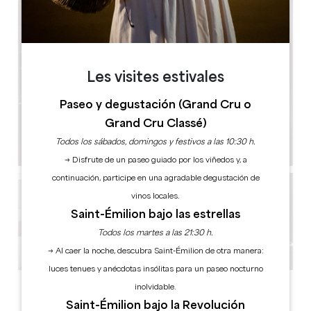
Les visites estivales
Paseo y degustación (Grand Cru o
Grand Cru Classé)
Todos los sábados, domingos y festivos a las 10:30 h.
→ Disfrute de un paseo guiado por los viñedos y, a
continuación, participe en una agradable degustación de
vinos locales.
Saint-Émilion bajo las estrellas
Todos los martes a las 21:30 h.
→ Al caer la noche, descubra Saint-Émilion de otra manera:
luces tenues y anécdotas insólitas para un paseo nocturno
Ver todas las fotos
inolvidable.
Saint-Émilion bajo la Revolución