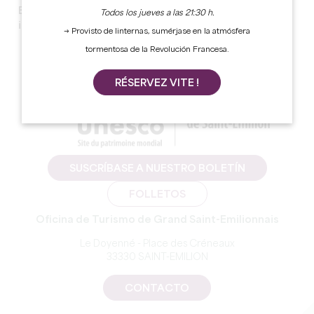
Este programa esta disponible solo en frances y en
Todos los jueves a las 21:30 h.
ingles.
→ Provisto de linternas, sumérjase en la atmósfera
tormentosa de la Revolución Francesa.
RÉSERVEZ VITE !
SUSCRÍBASE A NUESTRO BOLETÍN
FOLLETOS
Oficina de Turismo de Grand Saint-Emilionnais
Le Doyenné - Place des Créneaux
33330 SAINT-EMILION
CONTACTO