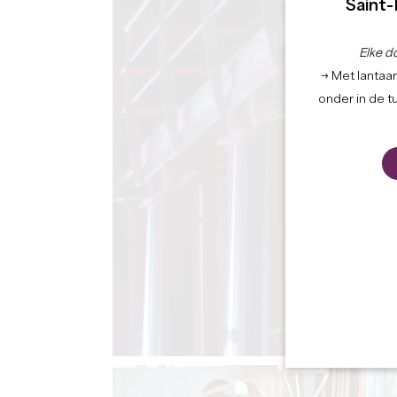
Saint-
Elke d
→ Met lantaar
onder in de t