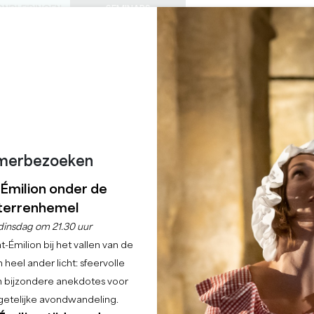
ONDLEIDINGEN
SEMINARS
0
Mand
Mijn se
TAAL
ENIET VAN
AGENDA
DEZE ZOMER
NL
KASTELEN OM TE BEZOEKEN
LOKALE JUWEELTJES
22 REDENEN OM TE KOMEN
REGENACHTIGE DAGEN
EXPÉRIENCE 360°
SAINT-EMILION
merbezoeken
-Émilion onder de
Home
Vrije tijd
Expérience 360°
terrenhemel
dinsdag om 21.30 uur
Beschrijving
-Émilion bij het vallen van de
 heel ander licht: sfeervolle
en bijzondere anekdotes voor
etelijke avondwandeling.