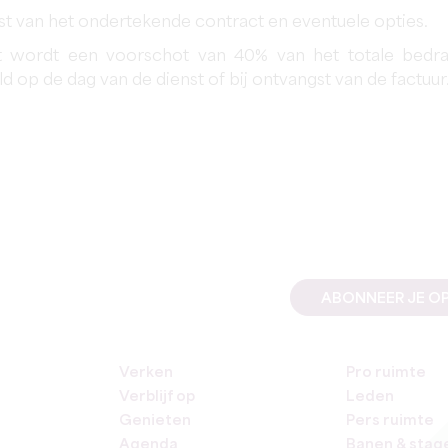
t van het ondertekende contract en eventuele opties.
ct wordt een voorschot van 40% van het totale bedr
 op de dag van de dienst of bij ontvangst van de factuur
ABONNEER JE OP
Verken
Pro ruimte
Verblijf op
Leden
Genieten
Pers ruimte
Agenda
Banen & stag