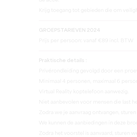
de actie.
Krijg toegang tot gebieden die om veiligh
GROEPSTARIEVEN 2024
Prijs per persoon: vanaf €89 incl. BTW
Praktische details :
Privérondleiding gevolgd door een proev
Minimaal 4 personen, maximaal 6 perso
Virtual Reality koptelefoon aanwezig.
Niet aanbevolen voor mensen die last 
Zodra we je aanvraag ontvangen, sturen 
We kunnen de aanbiedingen in deze broc
Zodra het voorstel is aanvaard, sturen w