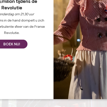
Émilion tijdens de
Revolutie
onderdag om 21.30 uur
ns in de hand dompelt u zich
urbulente sfeer van de Franse
Revolutie.
BOEK NU!