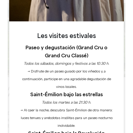
Les visites estivales
Paseo y degustación (Grand Cru o
Grand Cru Classé)
Todos los sábados, domingos y festivos a las 10:30 h.
→ Disfrute de un paseo guiado por los viñedos y, a
continuación, participe en una agradable degustación de
vinos locales.
INMERSIÓN EN EL CORAZÓN DE UN VIÑEDO INSCRITO
Saint-Émilion bajo las estrellas
POR LA UNESCO!
Todos los martes a las 21:30 h.
→ Al caer la noche, descubra Saint-Émilion de otra manera:
Desde pequeños senderos hasta miradores alrededor
luces tenues y anécdotas insólitas para un paseo nocturno
de Saint-Émilion, su guía le llevará a una bodega “Saint-
Emilion Grand Cru”.
inolvidable.