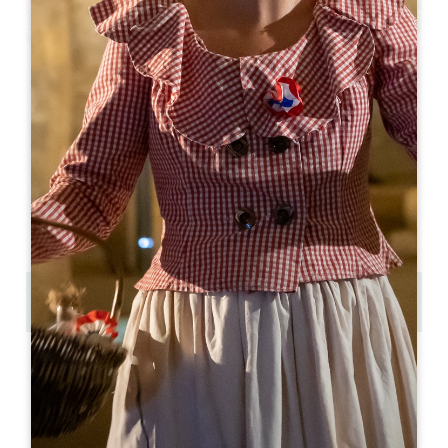
Leaflet
En
25€
Balade et dégustation à Saint-Emilion
Place des Créneaux
33330 SAINT-EMILION
05 57 55 28 28
Pónganse en contacto con nosotros
Copiar código GPS
ETIQUETAS