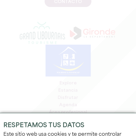
CONTACTO
Explore
Estancia
Disfrutar
Agenda
Área profesional
Espacio miembros
RESPETAMOS TUS DATOS
Espacio prensa
Este sitio web usa cookies y te permite controlar
Empleo y prácticas