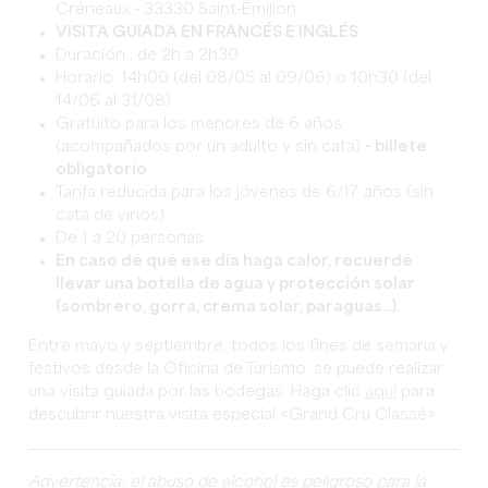
Créneaux - 33330 Saint-Émilion
VISITA GUIADA EN FRANCÉS E INGLÉS
Duración : de 2h a 2h30
Horario: 14h00 (del 08/05 al 09/06) o 10h30 (del
14/06 al 31/08)
Gratuito para los menores de 6 años
(acompañados por un adulto y sin cata)
- billete
obligatorio
Tarifa reducida para los jóvenes de 6/17 años (sin
cata de vinos)
De 1 a 20 personas
En caso de que ese día haga calor, recuerde
llevar una botella de agua y protección solar
(sombrero, gorra, crema solar, paraguas...).
Entre mayo y septiembre, todos los fines de semana y
festivos desde la Oficina de Turismo, se puede realizar
una visita guiada por las bodegas. Haga clic
aquí
para
descubrir nuestra visita especial «Grand Cru Classé».
Advertencia: el abuso de alcohol es peligroso para la