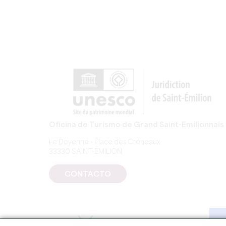
Oficina de Turismo de Grand Saint-Emilionnais
Le Doyenné - Place des Créneaux
33330 SAINT-EMILION
CONTACTO