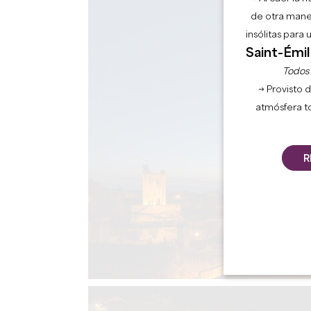
de otra mane
insólitas para
Saint-Émil
Todos l
→ Provisto d
atmósfera t
R