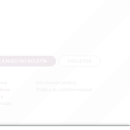
E A NUESTRO BOLETÍN
FOLLETOS
onal
Información jurídica
mbros
Política de confidencialidad
sa
ticas