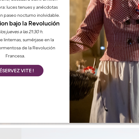
ra: luces tenues y anécdotas
 un paseo nocturno inolvidable.
ion bajo la Revolución
os jueves a las 21:30 h.
e linternas, sumérjase en la
ormentosa de la Revolución
Francesa.
ÉSERVEZ VITE !