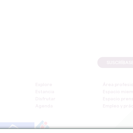
SUSCRÍBAS
Explore
Área profesi
Estancia
Espacio mie
Disfrutar
Espacio pren
Agenda
Empleo y prác