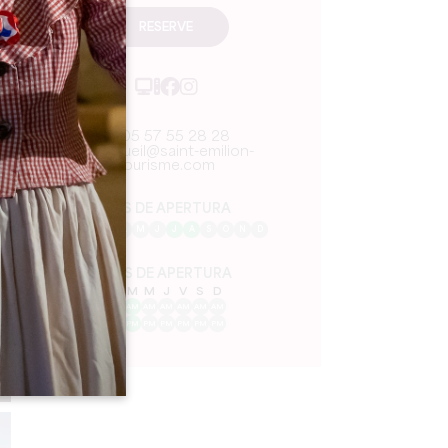
RESERVE
05 57 55 28 28
accueil@saint-emilion-
tourisme.com
MES DE APERTURA
E
F
M
A
M
J
J
A
S
O
N
D
DÍAS DE APERTURA
L
M
M
J
V
S
D
AM
AM
AM
AM
AM
AM
AM
PM
PM
PM
PM
PM
PM
PM