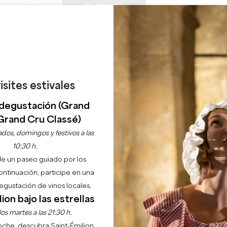
SITAS PRIVADAS
SEMINARIOS
0
Cesta
Météo
Mi sel
IDIOMA
ISFRUTAR
AGENDA
ESTE VERANO
ES
BODEGAS A VISITAR
JOYAS LOCALES
22 RAZONES PARA VENIR
¿LLUEVE EN SAINT-ÉMILION?
-ÉMILION SOUS LES É
isites estivales
degustación (Grand
SAINT-ÉMILION
Grand Cru Classé)
dos, domingos y festivos a las
Inicio
Naturaleza y aire libre
Saint-Émilion sous les étoiles
10:30 h.
de un paseo guiado por los
Descripción
continuación, participe en una
gustación de vinos locales.
ion bajo las estrellas
os martes a las 21:30 h.
noche, descubra Saint-Émilion