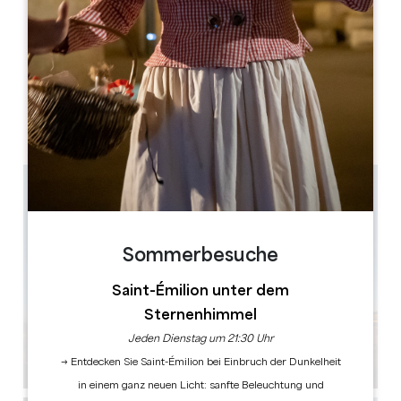
MONAT DER ERÖFFNUNG
J
F
M
A
M
J
J
A
S
O
N
D
TAGE DER ÖFFNUNG
M
D
M
D
F
S
S
AM
AM
AM
AM
AM
AM
AM
PM
PM
PM
PM
PM
PM
PM
Sommerbesuche
Saint-Émilion unter dem
Sternenhimmel
Jeden Dienstag um 21:30 Uhr
→ Entdecken Sie Saint-Émilion bei Einbruch der Dunkelheit
in einem ganz neuen Licht: sanfte Beleuchtung und