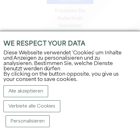
Erkunden Sie
Aufenthalt
Genießen
Tagesordnung
Profi-Bereich
WE RESPECT YOUR DATA
Bereich für Mitglieder
Diese Webseite verwendet 'Cookies' um Inhalte
Presse-Bereich
und Anzeigen zu personalisieren und zu
analysieren. Bestimmen Sie, welche Dienste
Jobs & Praktika
benutzt werden dürfen
Rechtliche Informationen
By clicking on the button opposite, you give us
Datenschutz
your consent to save cookies.
Alle akzeptieren
Verbiete alle Cookies
Personalisieren
COPYRIGHT ©
2026
BÜRO FÜR TOURISMUS DES GROSSEN SAINT-ÉMILIONNAIS