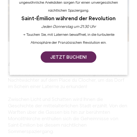
ungewöhnliche Anekdoten sorgen für einen unvergesslichen
nächtlichen Spaziergang.
Saint-Émilion während der Revolution
Jeden Donnerstag um 21:30 Uhr
→ Tauchen Sie, mit Laternen bewaffnet, in die turbulente
Atmosphäre der Französischen Revolution ein.
Alle Fotos anzeigen
JETZT BUCHEN!
Die Stadt im Licht der Laternen des Nachtwächters
Treffen Sie sich in der Abenddämmerung mit unserem
Nachtwächter auf dem Place du Clocher, um das Dorf
im Schein einer Laterne zu erkunden!
Zwischen Licht und Schatten wird Ihnen die
Geschichte der mittelalterlichen Stadt erzählt. Von den
Warften über die Gassen bis hin zur berühmten
Monolithkirche enthüllen sich die Geheimnisse von
Saint-Emilion bei diesem nächtlichen
Sommerspaziergang.