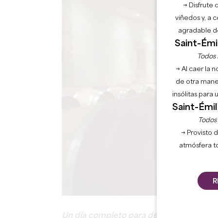
→ Disfrute 
viñedos y, a 
agradable de
Saint-Émil
Todos l
→ Al caer la 
de otra mane
insólitas para
Saint-Émil
Todos l
→ Provisto d
atmósfera t
R
Un día completo para descubrir dos zona