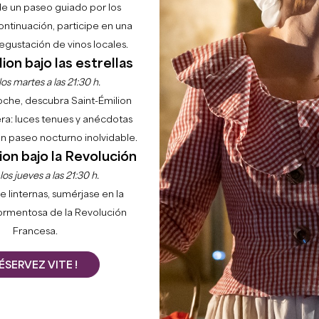
de un paseo guiado por los
continuación, participe en una
gustación de vinos locales.
ion bajo las estrellas
os martes a las 21:30 h.
noche, descubra Saint-Émilion
ra: luces tenues y anécdotas
 un paseo nocturno inolvidable.
ion bajo la Revolución
os jueves a las 21:30 h.
e linternas, sumérjase en la
ormentosa de la Revolución
Francesa.
ÉSERVEZ VITE !
s vitícolas