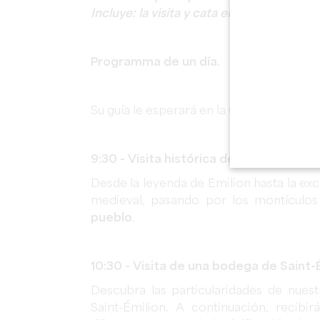
Incluye: la visita y cata en 2 bodegas d
Programma de un día.
Su guía le esperará en la Oficina de Tur
9:30 - Visita histórica de Saint-Émilion 
Desde la leyenda de Emilion hasta la ex
medieval, pasando por los montículos 
pueblo
.
10:30 - Visita de una bodega de Saint-
Descubra las particularidades de nues
Saint-Émilion. A continuación, recibi