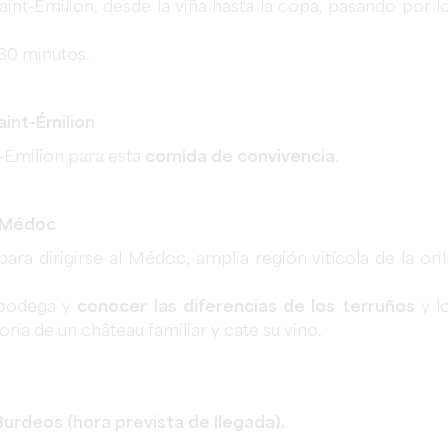
Saint-Émilion, desde la viña hasta la copa, pasando por l
 30 minutos.
aint-Émilion
t-Émilion para esta
comida de convivencia
.
l Médoc
ara dirigirse al Médoc, amplia región vitícola de la oril
a bodega y
conocer las diferencias de los terruños
y l
ria de un château familiar y cate su vino.
 Burdeos (hora prevista de llegada).