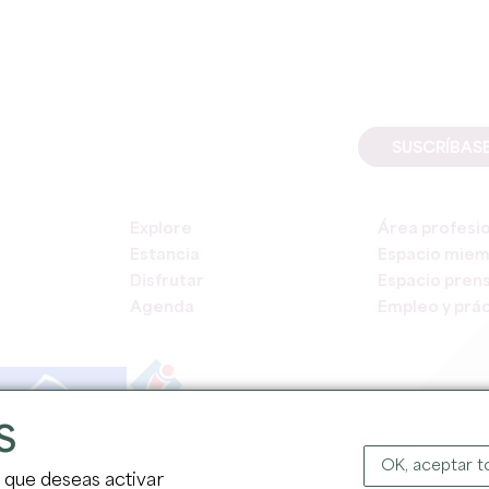
SUSCRÍBAS
Explore
Área profesi
Estancia
Espacio mie
Disfrutar
Espacio pren
Agenda
Empleo y prác
S
COPYR
OK, aceptar 
s que deseas activar