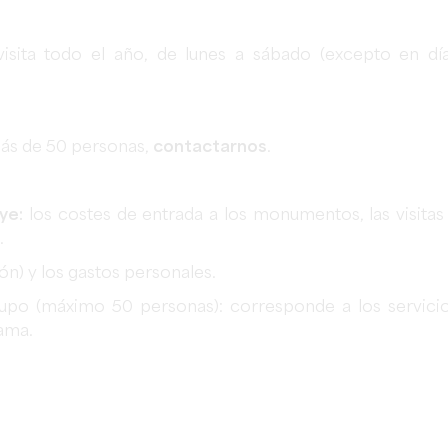
 visita todo el año, de lunes a sábado (excepto en dí
ás de 50 personas,
contactarnos
.
ye:
los costes de entrada a los monumentos, las visitas
.
ión) y los gastos personales.
rupo (máximo 50 personas): corresponde a los servici
rama.