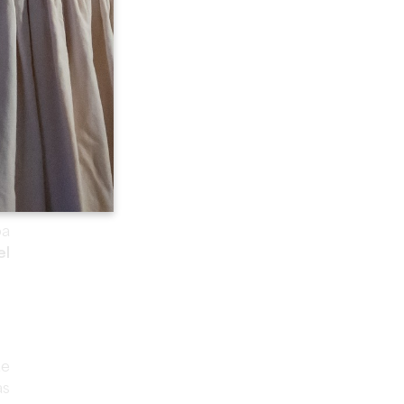
pa
el
de
as