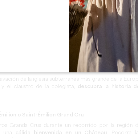
e Saint-Emilion y del Medoc
ismo, Place des Créneaux en Saint-Émilion.
y de la iglesia monolítica
cavación de la iglesia subterránea más grande de la Euro
y el claustro de la colegiata,
descubra la historia d
Émilion o Saint-Émilion Grand Cru
tros Grands Crus durante un recorrido por la región 
rá una
cálida bienvenida en un Château
. Recorra l