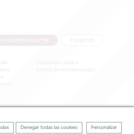
E A NUESTRO BOLETÍN
FOLLETOS
onal
Información jurídica
mbros
Política de confidencialidad
sa
ticas
IGHT ©
2026
OFFICE DE TOURISME DU GRAND SAINT-ÉMILIONNAIS
todas
Denegar todas las cookies
Personalizar