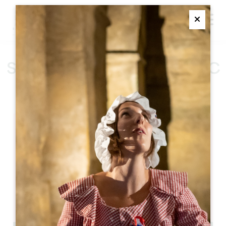
M
Ferme
SAINT-EMILION ET MÉDOC
SAINT-EMILION
Saint-Emilion et Médoc
Saint-Emilion
05 57 55 28 20
联系我们