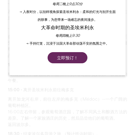
上午 9:30 - 圣埃米利永历史之旅和巨石教堂
每周二晚上9点30分
从埃米利永的传说到中世纪欧洲最大的地下教堂的挖掘，通过土
→ 入夜时分，以别样视角探索圣埃米利永：柔和的灯光与别开生面
丘和学院教堂的回廊，
了解村庄的历史
。
的轶事，为您带来一场难忘的夜间漫步。
大革命时期的圣埃米利永
上午 11:30 - 参观圣埃米利永或圣埃米利永特级酒庄
每周四晚上9:30
参观圣埃米利永地区，了解特级酒庄的特色。然后，您将
在酒庄
受到热烈欢迎
。通过酿酒车间和橡木桶酒窖，探索圣埃米利永葡
→ 手持灯笼，沉浸于法国大革命那动荡不安的氛围之中。
萄酒酿造过程的各个阶段，从葡萄树到品酒会。
品酒时间：1 小时 30 分钟。
立即预订！
13:00 - 在圣埃米利永餐厅享用午餐
独特的菜单。当地美食和圣埃米利永葡萄酒为您带来
一顿愉快的
午餐
。
15:00 - 离开圣埃米利永前往梅多克
离开加龙河右岸，前往左岸的梅多克（Médoc）--一个广阔的
葡萄种植区。
16:00左右停留，参观葡萄酒庄园，
了解不同风土
和酿酒方法
的
差异
。了解一个家族酒庄的历史，然后品尝他们的葡萄酒。
返回波尔多。
18:30 - 结束波尔多导游之旅
（预计抵达时间）。