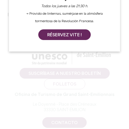
Todos los jueves a las 21:30 h.
→ Provisto de linternas, sumérjase en la atmósfera
Este programa esta solo disponible en frances.
tormentosa de la Revolución Francesa.
RÉSERVEZ VITE !
SUSCRÍBASE A NUESTRO BOLETÍN
FOLLETOS
Oficina de Turismo de Grand Saint-Emilionnais
Le Doyenné - Place des Créneaux
33330 SAINT-EMILION
CONTACTO