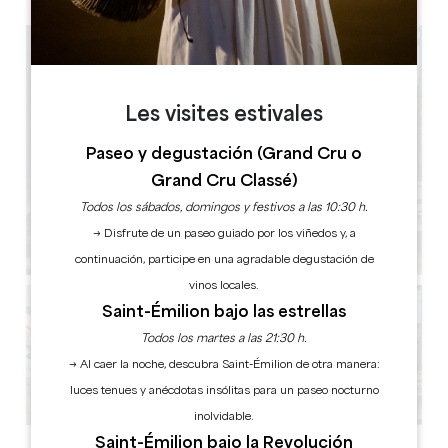
Les visites estivales
Paseo y degustación (Grand Cru o
Grand Cru Classé)
Todos los sábados, domingos y festivos a las 10:30 h.
→ Disfrute de un paseo guiado por los viñedos y, a
continuación, participe en una agradable degustación de
vinos locales.
Saint-Émilion bajo las estrellas
Todos los martes a las 21:30 h.
→ Al caer la noche, descubra Saint-Émilion de otra manera:
luces tenues y anécdotas insólitas para un paseo nocturno
inolvidable.
Saint-Émilion bajo la Revolución
Ver todas las fotos