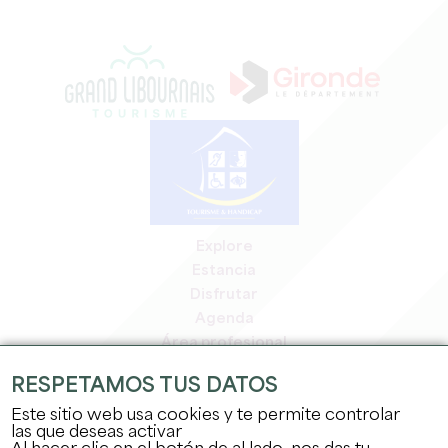
Explore
Estancia
Disfrutar
Agenda
Área profesional
Espacio miembros
RESPETAMOS TUS DATOS
Espacio prensa
Este sitio web usa cookies y te permite controlar
Empleo y prácticas
las que deseas activar
Información jurídica