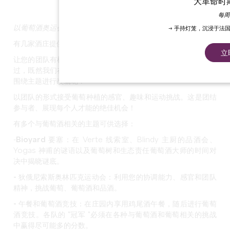
大革命时
查看所有照片
每周
以葡萄酒奥运会的形式进行团队挑战。
→ 手持灯笼，沉浸于法
有几家酒庄提供这种活动。
立
让您的团队有机会在下次活动中通过奥林匹克竞赛超越自我。不
过，既然我们在圣埃米利永，在风土和葡萄酒的中心，为什么不
围绕主题进行改编呢？
以团队的形式接受葡萄种植的感官、趣味和运动挑战。这是团结
参与者、展现每个人才能的绝佳机会！
有多个与葡萄酒相关的主题可供选择：
-
Bioyard 要塞
：在 Verte 线索室、Blindy 主厨的品酒会、
Yogas 神甫的谜语以及葡萄树和生态责任葡萄酒大师的时间对
决中揭晓谜底。
- 狄俄尼索斯奥林匹克运动会
：利用您的协调能力、感官和团队
精神，挑战葡萄、葡萄酒和品酒。
- 午餐和葡萄酒竞技
：在庄园内享用鸡尾酒午餐，随后进行葡萄
酒竞技。各队的 "冠军 "必须在各种与葡萄酒和葡萄相关的挑战
中赢得尽可能多的分数。