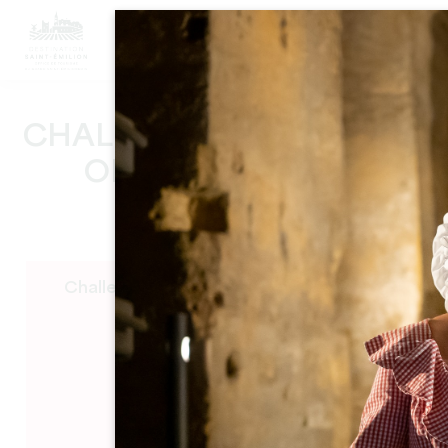
M
CHALLENGE D'ÉQUIPE ET
OENOLYMPIADES
SAINT EMILION
Challenge d'équipe et Oenolympiades
SAINT EMILION
05 57 55 28 20
联系我们