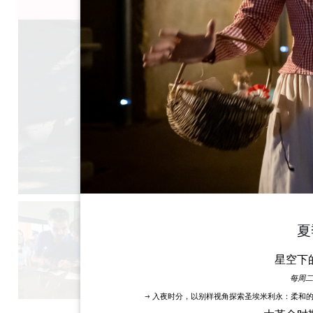
夏
星空下
每周二
→ 入夜时分，以别样视角探索圣埃米利永：柔和