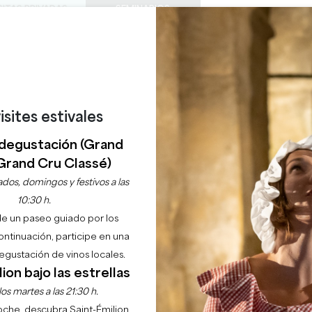
SITAS PRIVADAS
SEMINARIOS
0
Cesta
Météo
Mi sel
IDIOMA
DISFRUTAR
AGENDA
ESTE VERANO
ES
BODEGAS A VISITAR
JOYAS LOCALES
22 RAZONES PARA VENIR
¿LLUEVE EN SAINT-ÉMILION?
ESCAPE WINE®
isites estivales
degustación (Grand
SAINT-EMILION
Grand Cru Classé)
dos, domingos y festivos a las
Inicio
Ocio
Escape Wine®
10:30 h.
de un paseo guiado por los
Descripción
continuación, participe en una
gustación de vinos locales.
ion bajo las estrellas
os martes a las 21:30 h.
noche, descubra Saint-Émilion