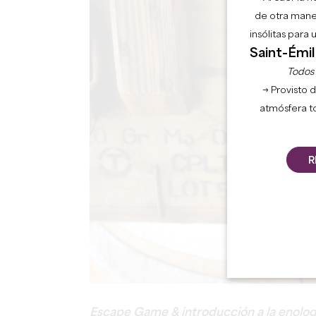
de otra mane
insólitas para
Saint-Émil
Todos l
→ Provisto d
atmósfera t
R
Escape Game & introducción a la enologí