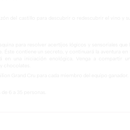
zón del castillo para descubrir o redescubrir el vino y s
quina para resolver acertijos lógicos y sensoriales que 
. Éste contiene un secreto, y continuará la aventura en 
rá en una iniciación enológica. Venga a compartir u
y chocolates.
Emilion Grand Cru para cada miembro del equipo ganador.
 de 6 a 35 personas.