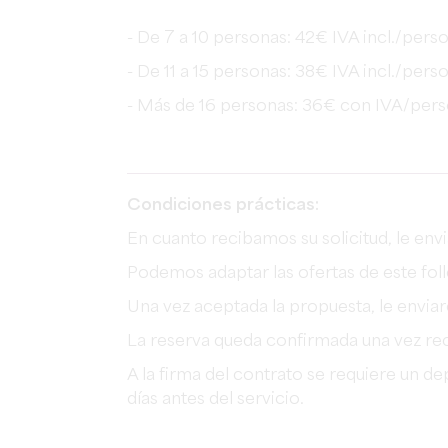
- De 7 a 10 personas: 42€ IVA incl./pers
- De 11 a 15 personas: 38€ IVA incl./pers
- Más de 16 personas: 36€ con IVA/per
Condiciones prácticas:
En cuanto recibamos su solicitud, le en
Podemos adaptar las ofertas de este foll
Una vez aceptada la propuesta, le envia
La reserva queda confirmada una vez rec
A la firma del contrato se requiere un de
días antes del servicio.