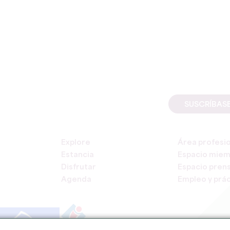
SUSCRÍBAS
Explore
Área profesi
Estancia
Espacio mie
Disfrutar
Espacio pren
Agenda
Empleo y prác