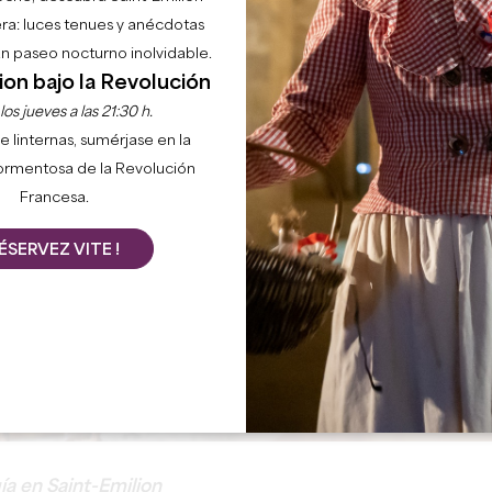
ra: luces tenues y anécdotas
 un paseo nocturno inolvidable.
ion bajo la Revolución
os jueves a las 21:30 h.
e linternas, sumérjase en la
ormentosa de la Revolución
Francesa.
ÉSERVEZ VITE !
a en Saint-Emilion