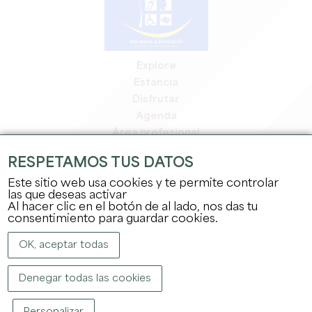
Explore
Estancia
Disfrutar
Agenda
Área profesional
Espacio miembros
RESPETAMOS TUS DATOS
Espacio prensa
Este sitio web usa cookies y te permite controlar
Empleo y prácticas
las que deseas activar
Información jurídica
Al hacer clic en el botón de al lado, nos das tu
Política de confidencialidad
consentimiento para guardar cookies.
OK, aceptar todas
Denegar todas las cookies