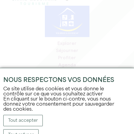
Explorer
Séjourner
Profiter
Agenda
Espace Pro
NOUS RESPECTONS VOS DONNÉES
Espace adhérents
Espace presse
Ce site utilise des cookies et vous donne le
contrôle sur ce que vous souhaitez activer
Emplois & stages
En cliquant sur le bouton ci-contre, vous nous
Mentions légales
donnez votre consentement pour sauvegarder
Politique de confidentialité
des cookies.
Tout accepter