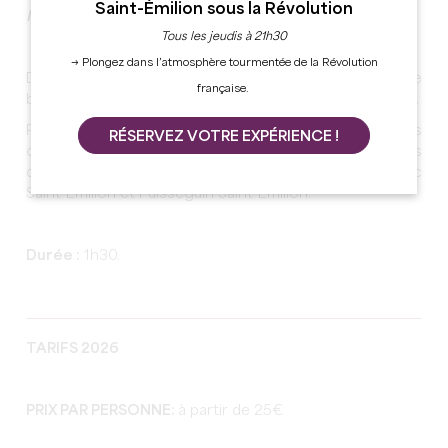
Saint-Émilion sous la Révolution
Initiation à la dégustation des vins de Saint-Emilion
Tous les jeudis à 21h30
→ Plongez dans l’atmosphère tourmentée de la Révolution
Dans un cadre chaleureux et feutré, entrez dans ce
française.
bâtiment historique au coeur du village de Saint-Emilion.
Présentation de Saint-Emilion : l'histoire, les terroirs, les
RÉSERVEZ VOTRE EXPÉRIENCE !
cépages, les appellations, le classement, les principes
d'élaboration des grands vins de Saint-Emilion, Lussac
Saint-Emilion et Puisseguin Saint-Emilion.
Durée :
1h30.
TARIFS 2026
PRIX PAR PERSONNE:
à partir de
25€