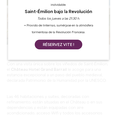
inolvidable.
Saint-Émilion bajo la Revolución
Todos los jueves a las 21:30 h.
→ Provisto de linternas, sumérjase en la atmósfera
tormentosa de la Revolución Francesa.
RÉSERVEZ VITE !
Ver todas las fotos
Con una vista única sobre los viñedos de Saint-Émilion,
el
Château Hotel Grand Barrail
le acoge para una
estancia excepcional a un paso del pueblo medieval,
declarada Patrimonio de la Humanidad por la UNESCO.
Las 46 habitaciones y suites, decoradas con
refinamiento, están situadas en el Château o en sus
dependencias y están equipadas con aire
acondicionado, acceso Wifi y todos los accesorios