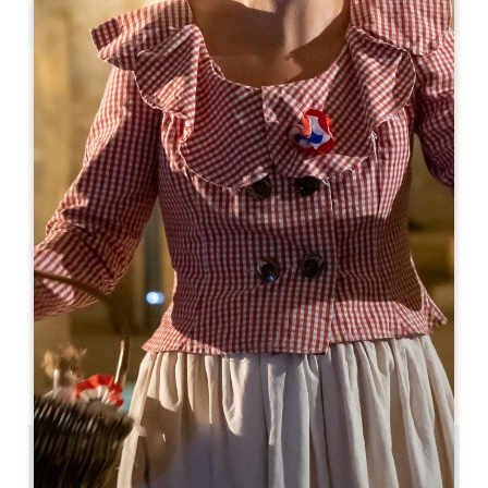
Leaflet
Château Hôtel Grand Barrail *****
3343 route de Libourne
33330 SAINT-ÉMILION
RESERVE
05 57 55 37 00
contact@grand-barrail.com
MES DE APERTURA
E
F
M
A
M
J
J
A
S
O
N
D
4.2 km