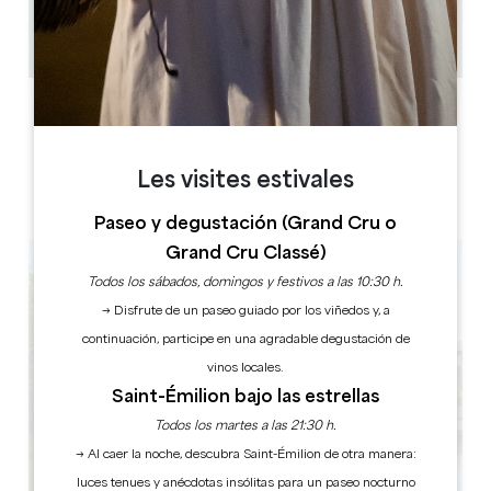
46
95 gente
Copiar código GPS
ETIQUETAS
Les visites estivales
5 estrella(s)
Paseo y degustación (Grand Cru o
Grand Cru Classé)
Todos los sábados, domingos y festivos a las 10:30 h.
→ Disfrute de un paseo guiado por los viñedos y, a
continuación, participe en una agradable degustación de
vinos locales.
Saint-Émilion bajo las estrellas
Todos los martes a las 21:30 h.
→ Al caer la noche, descubra Saint-Émilion de otra manera:
luces tenues y anécdotas insólitas para un paseo nocturno