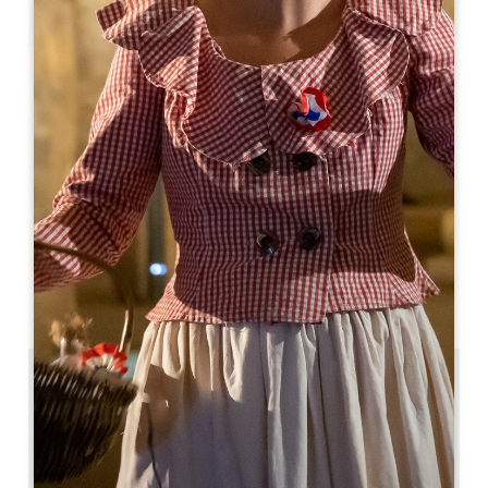
Leaflet
Château Hôtel Grand Barrail *****
3343 route de Libourne
33330 SAINT-ÉMILION
05 57 55 37 00
contact@grand-barrail.com
MÊS DE ABERTURA
J
F
M
A
M
J
J
A
S
O
N
D
4.2 km
46
95 pessoas
Copiar código GPS