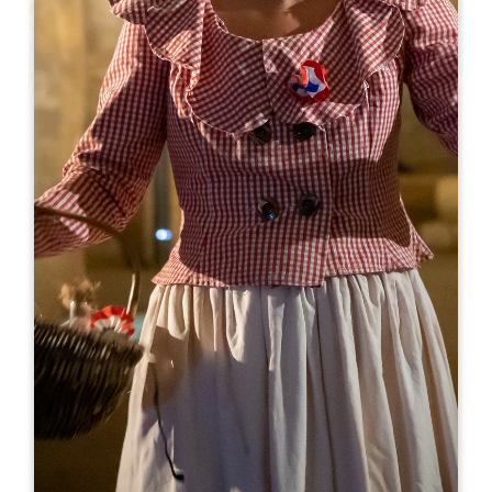
Leaflet
Macarons Nadia Fermigier, Successeur de
Mme Blanchez
9, Rue Guadet
33330 SAINT-EMILION
RESERVE
05 57 24 72 33
contact@macarons-saint-emilion.com
MES DE APERTURA
E
F
M
A
M
J
J
A
S
O
N
D
DÍAS DE APERTURA