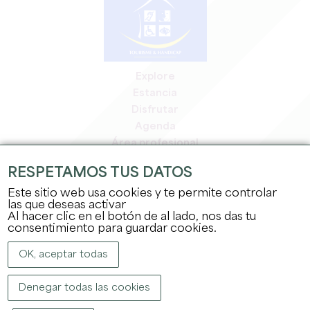
Explore
Estancia
Disfrutar
Agenda
Área profesional
Espacio miembros
RESPETAMOS TUS DATOS
Espacio prensa
Este sitio web usa cookies y te permite controlar
Empleo y prácticas
las que deseas activar
Información jurídica
Al hacer clic en el botón de al lado, nos das tu
Política de confidencialidad
consentimiento para guardar cookies.
OK, aceptar todas
Denegar todas las cookies