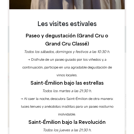
L
M
M
J
V
S
D
AM
AM
AM
AM
AM
AM
AM
PM
PM
PM
PM
PM
PM
PM
Les visites estivales
Paseo y degustación (Grand Cru o
0.23 km
Grand Cru Classé)
Copiar código GPS
Todos los sábados, domingos y festivos a las 10:30 h.
→ Disfrute de un paseo guiado por los viñedos y, a
continuación, participe en una agradable degustación de
vinos locales.
Saint-Émilion bajo las estrellas
Todos los martes a las 21:30 h.
→ Al caer la noche, descubra Saint-Émilion de otra manera:
luces tenues y anécdotas insólitas para un paseo nocturno
inolvidable.
Saint-Émilion bajo la Revolución
Todos los jueves a las 21:30 h.