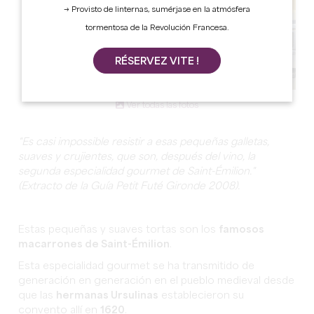
→ Provisto de linternas, sumérjase en la atmósfera
tormentosa de la Revolución Francesa.
RÉSERVEZ VITE !
Ver todas las fotos
"Es casi impossible resistir a esas pequeñas galletas,
suaves y crujientes, que son, después del vino, la
segunda especialidad gourmet de Saint-Émilion."
(Extracto de la Guía Petit Futé Gironde 2008).
Estas pequeñas y suaves tortas son los
famosos
macarrones de Saint-Émilion
.
Esta especialidad gourmet se ha transmitido de
generación en generación en el pueblo medieval desde
que las
hermanas Ursulinas
establecieron su
convento allí en
1620
.