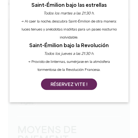
ideal para descubrir el Saint-Emilionnais y sus viñedos!
Saint-Émilion bajo las estrellas
Todos los martes a las 21:30 h.
→ Al caer la noche, descubra Saint-Émilion de otra manera:
TARIFS
luces tenues y anécdotas insólitas para un paseo nocturno
inolvidable.
Precio de las habitaciones desde: 65€/noche
Saint-Émilion bajo la Revolución
Desayuno: 0€/persona
Desayuno incluido
Todos los jueves a las 21:30 h.
Importe de la tasa turística:
1.11€/persona/noche
→ Provisto de linternas, sumérjase en la atmósfera
Tasa turística incluida en el precio
tormentosa de la Revolución Francesa.
RÉSERVEZ VITE !
LANGUES
Ingles
MOYENS DE