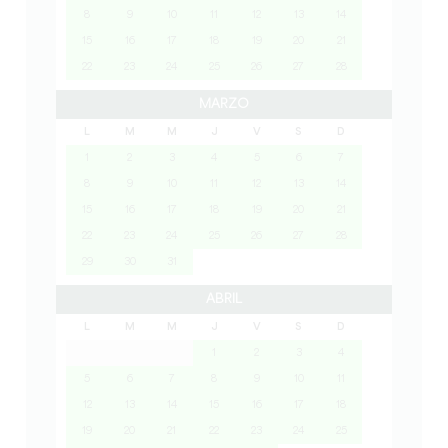
8
9
10
11
12
13
14
15
16
17
18
19
20
21
22
23
24
25
26
27
28
MARZO
L
M
M
J
V
S
D
1
2
3
4
5
6
7
8
9
10
11
12
13
14
15
16
17
18
19
20
21
22
23
24
25
26
27
28
29
30
31
ABRIL
L
M
M
J
V
S
D
1
2
3
4
5
6
7
8
9
10
11
12
13
14
15
16
17
18
19
20
21
22
23
24
25