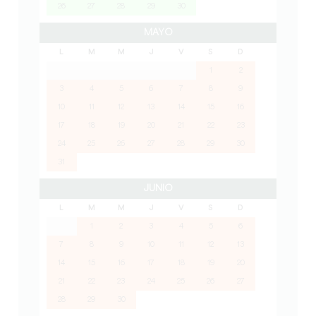
26
27
28
29
30
MAYO
L
M
M
J
V
S
D
1
2
3
4
5
6
7
8
9
10
11
12
13
14
15
16
17
18
19
20
21
22
23
24
25
26
27
28
29
30
31
JUNIO
L
M
M
J
V
S
D
1
2
3
4
5
6
7
8
9
10
11
12
13
14
15
16
17
18
19
20
21
22
23
24
25
26
27
28
29
30