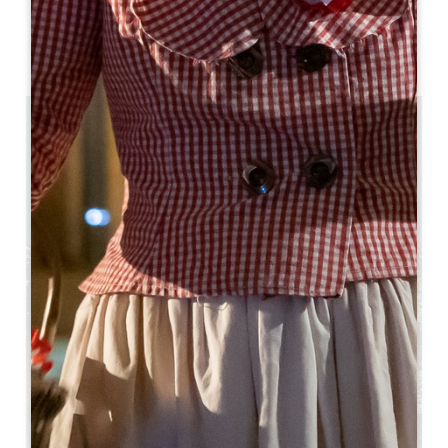
DISPONIBILIDAD
0.4 km
4
12 gente
1
Copiar código GPS