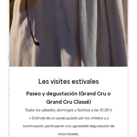
Ver todas las fotos
Les visites estivales
Situado en el corazón de la ciudad medieval,
Les Logis
de la Tourelle
te acoge en sus
3 confortables
Paseo y degustación (Grand Cru o
habitaciones y su amueblado
.
Grand Cru Classé)
Todos están equipados con un baño independiente
Todos los sábados, domingos y festivos a las 10:30 h.
con ducha y aseo, tienen una zona de descanso y
→ Disfrute de un paseo guiado por los viñedos y, a
pueden aprovechar el aparcamiento privado.
continuación, participe en una agradable degustación de
vinos locales.
Este
encantador alojamiento
será el punto de partida