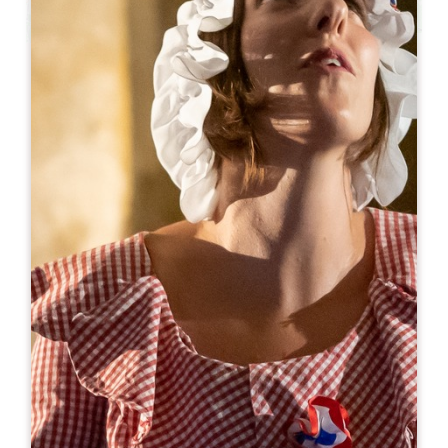
Leaflet
En
65€
/noche
Les Logis de la Tourelle
21, rue de la Porte Bouqueyre
33330 SAINT-ÉMILION
RESERVE
06 08 68 54 06
06 08 68 54 06
famille.pascaud@wanadoo.fr
MES DE APERTURA
E
F
M
A
M
J
J
A
S
O
N
D