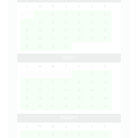
L
M
M
J
V
S
D
1
2
3
4
5
6
7
8
9
10
11
12
13
14
15
16
17
18
19
20
21
22
23
24
25
26
27
28
29
30
31
ENERO
L
M
M
J
V
S
D
1
2
3
4
5
6
7
8
9
10
11
12
13
14
15
16
17
18
19
20
21
22
23
24
25
26
27
28
29
30
31
FEBRERO
L
M
M
J
V
S
D
1
2
3
4
5
6
7