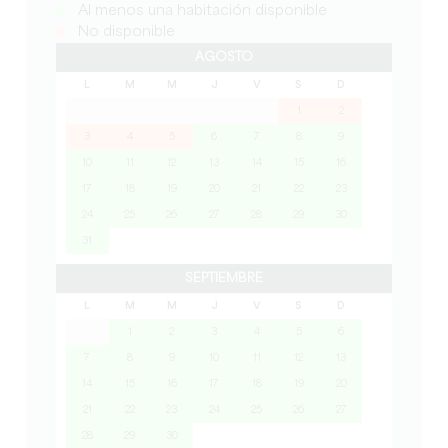
Al menos una habitación disponible
No disponible
AGOSTO
L
M
M
J
V
S
D
1
2
3
4
5
6
7
8
9
10
11
12
13
14
15
16
17
18
19
20
21
22
23
24
25
26
27
28
29
30
31
SEPTIEMBRE
L
M
M
J
V
S
D
1
2
3
4
5
6
7
8
9
10
11
12
13
14
15
16
17
18
19
20
21
22
23
24
25
26
27
28
29
30