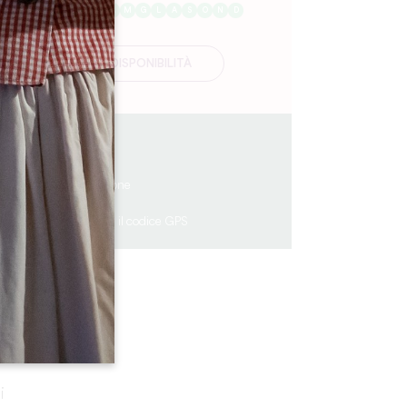
G
F
M
A
M
G
L
A
S
O
N
D
DISPONIBILITÀ
0.4 km
4
12 persone
1
Copiare il codice GPS
i