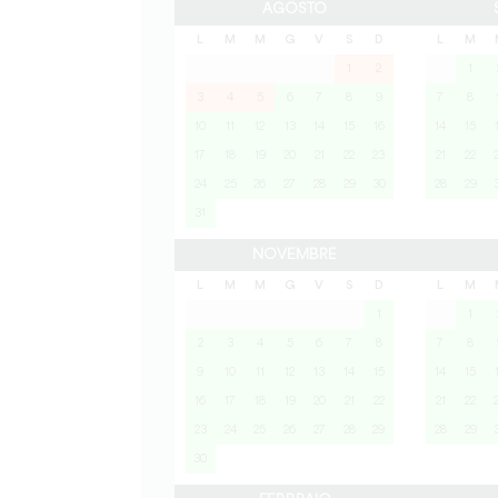
AGOSTO
L
M
M
G
V
S
D
L
M
1
2
1
3
4
5
6
7
8
9
7
8
10
11
12
13
14
15
16
14
15
17
18
19
20
21
22
23
21
22
24
25
26
27
28
29
30
28
29
31
NOVEMBRE
L
M
M
G
V
S
D
L
M
1
1
2
3
4
5
6
7
8
7
8
9
10
11
12
13
14
15
14
15
16
17
18
19
20
21
22
21
22
23
24
25
26
27
28
29
28
29
30