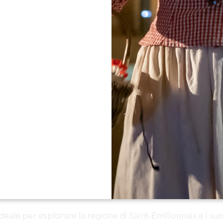
Vedi tutte le foto
es Logis de la Tourelle
vi accoglie nelle sue
3 camere
e camere.
ccia e WC.
ideale per esplorare la regione di Saint-Émilionnais e i suo