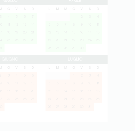
MARZO
APRILE
M
G
V
S
D
L
M
M
G
V
S
D
3
4
5
6
7
1
2
3
4
10
11
12
13
14
5
6
7
8
9
10
11
17
18
19
20
21
12
13
14
15
16
17
18
24
25
26
27
28
19
20
21
22
23
24
25
31
26
27
28
29
30
GIUGNO
LUGLIO
M
G
V
S
D
L
M
M
G
V
S
D
2
3
4
5
6
1
2
3
4
9
10
11
12
13
5
6
7
8
9
10
11
16
17
18
19
20
12
13
14
15
16
17
18
23
24
25
26
27
19
20
21
22
23
24
25
30
26
27
28
29
30
31