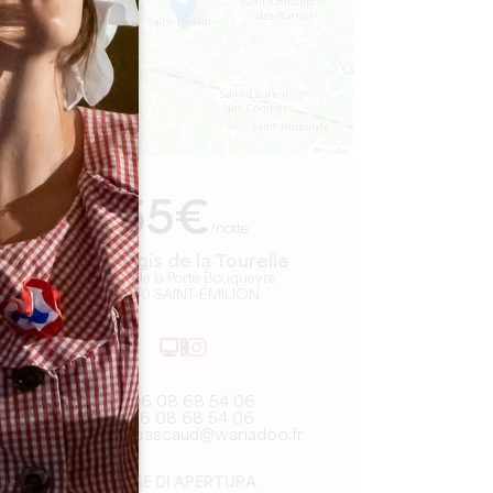
Leaflet
Da
65€
/notte
Les Logis de la Tourelle
21, rue de la Porte Bouqueyre
33330 SAINT-ÉMILION
06 08 68 54 06
06 08 68 54 06
famille.pascaud@wanadoo.fr
MESE DI APERTURA