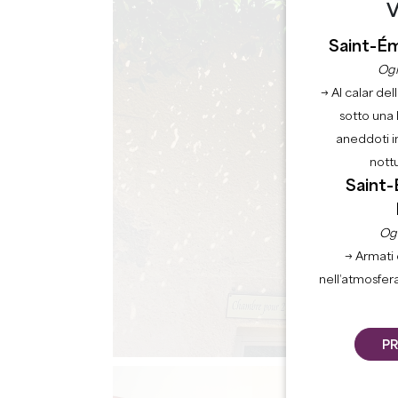
V
Saint-Ém
Ogn
→ Al calar del
sotto una 
aneddoti i
nott
Saint-
Ogn
→ Armati 
nell’atmosfer
PR