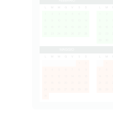
FEBBRAIO
L
M
M
G
V
S
D
L
M
1
2
3
4
5
6
7
1
2
8
9
10
11
12
13
14
8
9
15
16
17
18
19
20
21
15
16
22
23
24
25
26
27
28
22
23
29
30
MAGGIO
L
M
M
G
V
S
D
L
M
1
2
1
3
4
5
6
7
8
9
7
8
10
11
12
13
14
15
16
14
15
17
18
19
20
21
22
23
21
22
24
25
26
27
28
29
30
28
29
31