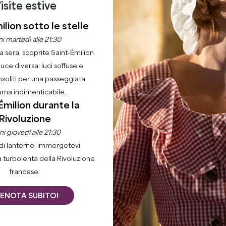
isite estive
ilion sotto le stelle
i martedì alle 21:30
la sera, scoprite Saint-Émilion
luce diversa: luci soffuse e
nsoliti per una passeggiata
urna indimenticabile.
Émilion durante la
Rivoluzione
i giovedì alle 21:30
di lanterne, immergetevi
a turbolenta della Rivoluzione
francese.
ENOTA SUBITO!