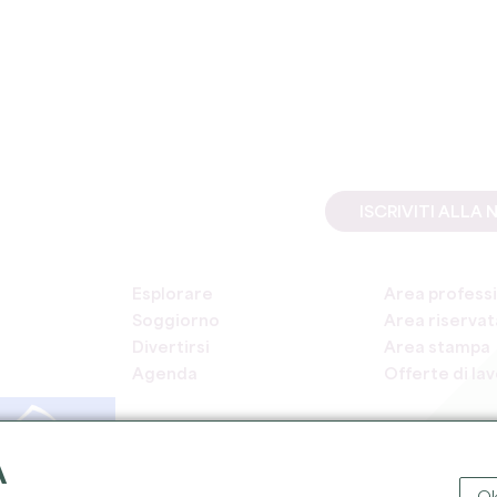
ISCRIVITI ALL
Esplorare
Area professi
Soggiorno
Area riservata
Divertirsi
Area stampa
Agenda
Offerte di la
A