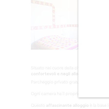
Situato nel cuore della città medievale,
L
confortevoli e negli alloggi arredati.
Parcheggio privato gratuito ai piedi dell
Ogni camera ha il proprio bagno con do
Questo
affascinante alloggio
è la base 