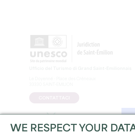
Ufficio del Turismo di Grand Saint-Emilionnais
Le Doyenné - Place des Créneaux
33330 SAINT-EMILION
CONTATTACI
WE RESPECT YOUR DAT