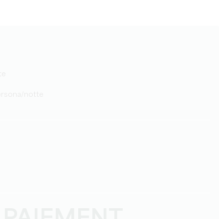
te
persona/notte