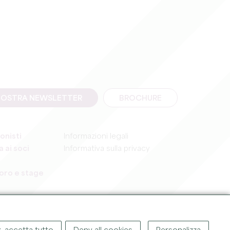
A NOSTRA NEWSLETTER
BROCHURE
onisti
Informazioni legali
 ai soci
Informativa sulla privacy
voro e stage