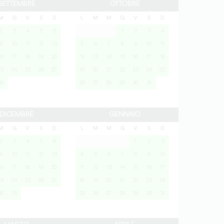
SETTEMBRE
OTTOBRE
M
G
V
S
D
L
M
M
G
V
S
D
2
3
4
5
6
1
2
3
4
9
10
11
12
13
5
6
7
8
9
10
11
16
17
18
19
20
12
13
14
15
16
17
18
23
24
25
26
27
19
20
21
22
23
24
25
30
26
27
28
29
30
31
DICEMBRE
GENNAIO
M
G
V
S
D
L
M
M
G
V
S
D
2
3
4
5
6
1
2
3
9
10
11
12
13
4
5
6
7
8
9
10
16
17
18
19
20
11
12
13
14
15
16
17
23
24
25
26
27
18
19
20
21
22
23
24
30
31
25
26
27
28
29
30
31