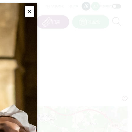
专业人员访问
会员区
环保模式
无障碍
无障碍
Fermer
Re
0
篮子
我的选择
门票
礼品盒
CN
语言
和城堡