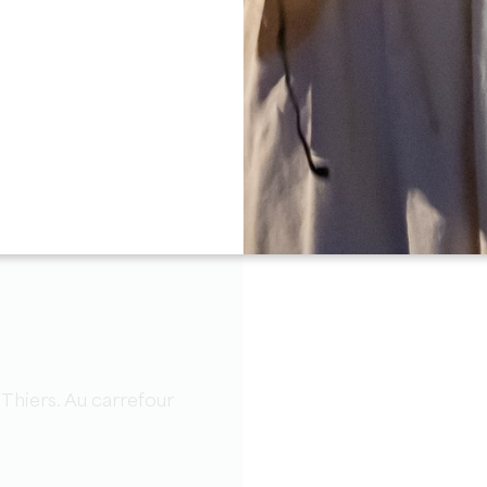
（Saint-Emilion）产区，
s de Bordeaux）产区，探
2公里，途经圣菲利浦（St-
ibard）（12 号景点），避开经由圣
 Thiers. Au carrefour