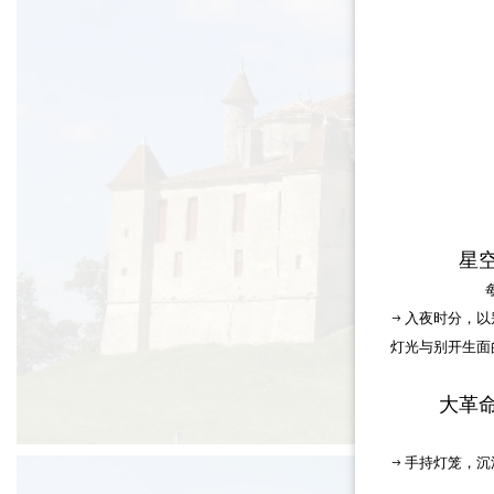
星
→ 入夜时分，
灯光与别开生面
大革
→ 手持灯笼，