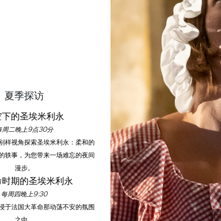
29
30
1
2
夏季探访
空下的圣埃米利永
每周二晚上9点30分
以别样视角探索圣埃米利永：柔和的
的轶事，为您带来一场难忘的夜间
漫步。
命时期的圣埃米利永
每周四晚上9:30
沉浸于法国大革命那动荡不安的氛围
之中。