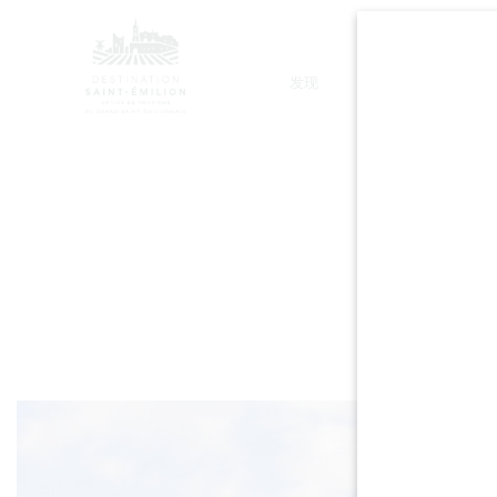
发现
停留
骑行