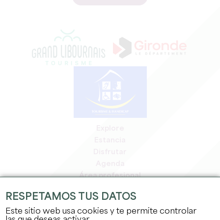
Explore
Estancia
Disfrutar
Agenda
Área profesional
Espacio miembros
RESPETAMOS TUS DATOS
Espacio prensa
Este sitio web usa cookies y te permite controlar
Empleo y prácticas
las que deseas activar