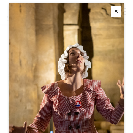
M
Ferme
周日瑜伽
+
−
Leaflet