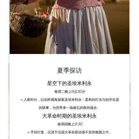
Dahu Wake Park
10 ter Champ de Gougeon
33910 Sablons
图书
夏季探访
星空下的圣埃米利永
每周二晚上9点30分
→ 入夜时分，以别样视角探索圣埃米利永：柔和的灯光与别开生面
的轶事，为您带来一场难忘的夜间漫步。
大革命时期的圣埃米利永
每周四晚上9:30
→ 手持灯笼，沉浸于法国大革命那动荡不安的氛围之中。