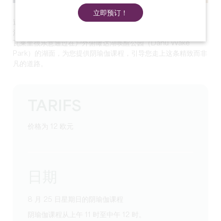
立即预订！
近十年前，Valérie 在健康的指引下开始学习瑜伽。瑜伽是他生
活中不可或缺的一部分，为他提供了应对日常生活所需的能量。
瓦莱里很乐意通过在户外俯瞰达湖唤醒公园（Dahu Wake
Park）的湖面，为您提供阴瑜伽课程，引导您走上这条精致而非
凡的道路。
TARIFS
价格为 12 欧元
日期
8 月 25 日星期日的阴瑜伽课程
阴瑜伽课程从上午 11 时至中午 12 时。