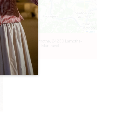
Leaflet
Etang de Lamothe, 24230 Lamothe-
Montravel