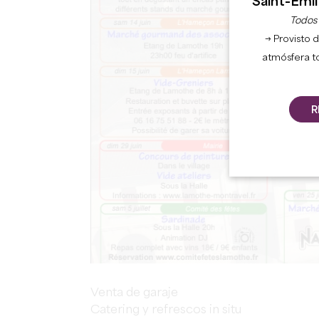
Saint-Émil
Todos l
→ Provisto d
atmósfera t
R
Venta de garaje
Catering y refrescos in situ