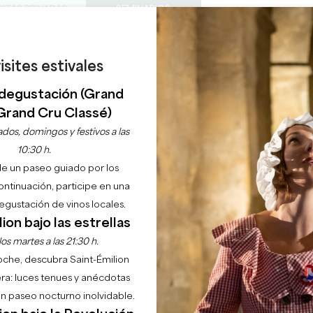
SITAS PRIVADAS
SEMINARIOS
0
Cesta
Météo
Mi sel
IDIOMA
ISFRUTAR
AGENDA
ESTE VERANO
ES
isites estivales
BODEGAS A VISITAR
JOYAS LOCALES
22 RAZONES PARA VENIR
¿LLUEVE EN SAINT-ÉMILION?
degustación (Grand
VENTA DE GARAJE
Grand Cru Classé)
dos, domingos y festivos a las
10:30 h.
Inicio
Agenda
Venta de garaje
de un paseo guiado por los
continuación, participe en una
gustación de vinos locales.
ion bajo las estrellas
os martes a las 21:30 h.
noche, descubra Saint-Émilion
ra: luces tenues y anécdotas
 un paseo nocturno inolvidable.