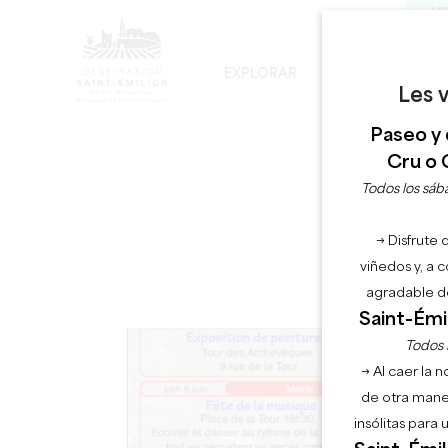
VI
EXPLORAR
PERMANECER
D
Les v
LOS INEVITABLES
DESARROLLO SOSTENIBLE
LA VISITA DE LA IGLESIA MONOLÍTICA
Paseo y 
Cru o 
Todos los sába
→ Disfrute 
viñedos y, a 
agradable de
Saint-Émil
Todos l
→ Al caer la 
de otra mane
insólitas para