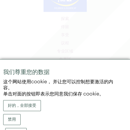
探索
停留
享受
议程
专业区域
会员区
媒体区
我们尊重您的数据
工作和实习机会
这个网站使用cookie， 并让您可以控制想要激活的内
法律信息
容。
隐私政策
单击对面的按钮即表示您同意我们保存 cookie。
好的，全部接受
禁用