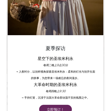
Etang de Lamothe, 24230 Lamothe-Montravel
夏季探访
星空下的圣埃米利永
每周二晚上9点30分
→ 入夜时分，以别样视角探索圣埃米利永：柔和的灯光与别开生面
的轶事，为您带来一场难忘的夜间漫步。
车库销售
大革命时期的圣埃米利永
现场提供餐饮和茶点
每周四晚上9:30
参展商预订电话：06 16 75 51 88
→ 手持灯笼，沉浸于法国大革命那动荡不安的氛围之中。
可停车
立即预订！