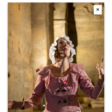
M
Ferme
车库销售
+
−
Leaflet