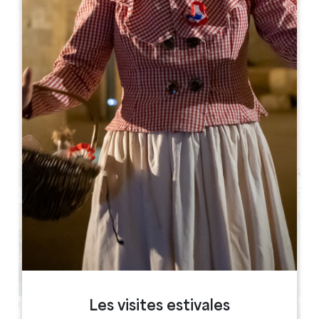
Leaflet
Vignobles Meynard
10 Av. de la Bourrée
33350 Saint-Magne-de-Castillon
RESERVE
Les visites estivales