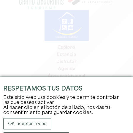
Explore
Estancia
Disfrutar
Agenda
Área profesional
Espacio miembros
RESPETAMOS TUS DATOS
Espacio prensa
Este sitio web usa cookies y te permite controlar
Empleo y prácticas
las que deseas activar
Información jurídica
Al hacer clic en el botón de al lado, nos das tu
Política de confidencialidad
consentimiento para guardar cookies.
OK, aceptar todas