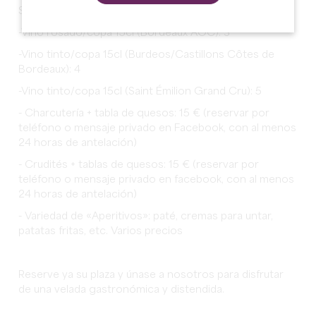
Sirope casero ecológico: 3
-Vino rosado/copa 15cl (Bordeaux AOC): 3
-Vino tinto/copa 15cl (Burdeos/Castillons Côtes de
Bordeaux): 4
-Vino tinto/copa 15cl (Saint Émilion Grand Cru): 5
- Charcutería + tabla de quesos: 15 € (reservar por
teléfono o mensaje privado en Facebook, con al menos
24 horas de antelación)
- Crudités + tablas de quesos: 15 € (reservar por
teléfono o mensaje privado en facebook, con al menos
24 horas de antelación)
- Variedad de «Aperitivos»: paté, cremas para untar,
patatas fritas, etc. Varios precios
Reserve ya su plaza y únase a nosotros para disfrutar
de una velada gastronómica y distendida.