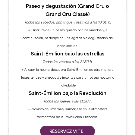
Paseo y degustación (Grand Cru o
Grand Cru Classé)
Todos los sábados, domingos y festivos a las 10:30 h.
Los Vignobles Meynard le dan la bienvenida todos los
jueves a sus veladas «After Work».
→ Disfrute de un paseo guiado por los viñedos y, a
continuación, participe en una agradable degustación de
Imagínese contemplar la puesta de sol entre las
frondosas y verdes viñas, con una refrescante copa de
vinos locales.
rosado o vino blanco en la mano. O quizás prefiera
Saint-Émilion bajo las estrellas
disfrutar de unos deliciosos vinos tintos con tablas de
Todos los martes a las 21:30 h.
quesos y embutidos entre amigos. ¿Qué mejor manera
→ Al caer la noche, descubra Saint-Émilion de otra manera:
de desconectar tras un largo día de trabajo, o
simplemente de pasar una agradable velada con los
luces tenues y anécdotas insólitas para un paseo nocturno
amigos o la familia? Es la ocasión perfecta para reunirse
inolvidable.
en un ambiente agradable y relajado.
Saint-Émilion bajo la Revolución
No se pierda esta oportunidad de relajarse y disfrutar
Todos los jueves a las 21:30 h.
de nuestros deliciosos vinos y platos en un entorno
→ Provisto de linternas, sumérjase en la atmósfera
magnífico.
tormentosa de la Revolución Francesa.
Disponible por copa o botella:
RÉSERVEZ VITE !