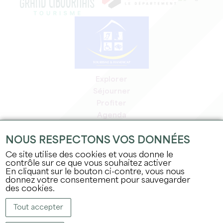
Explorer
Séjourner
Profiter
Agenda
Espace Pro
NOUS RESPECTONS VOS DONNÉES
Espace adhérents
Espace presse
Ce site utilise des cookies et vous donne le
contrôle sur ce que vous souhaitez activer
Emplois & stages
En cliquant sur le bouton ci-contre, vous nous
Mentions légales
donnez votre consentement pour sauvegarder
Politique de confidentialité
des cookies.
Tout accepter