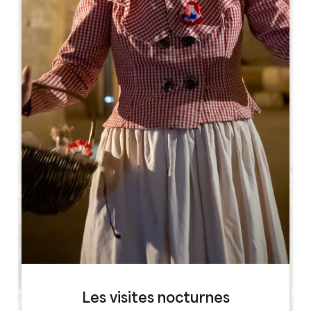
Leaflet
Vignobles Meynard
10 Av. de la Bourrée
33350 Saint-Magne-de-Castillon
RÉSERVER
Les visites nocturnes