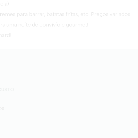
cia)
remes para barrar, batatas fritas, etc. Preços variados
para uma noite de convívio e gourmet!
ard!
 CUSTO
os