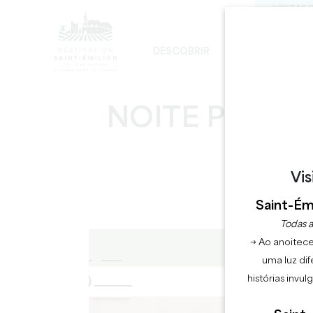
VISITAS 
DESCOBRIR
FICAR
DE
DESENVOLVIMENTO SUSTENTÁVEL
A IGREJA MONOLÍTICA - DIGRESSÃO
NOITE PÓS-T
Vis
Saint-Émi
Todas a
→ Ao anoitece
uma luz dif
histórias invu