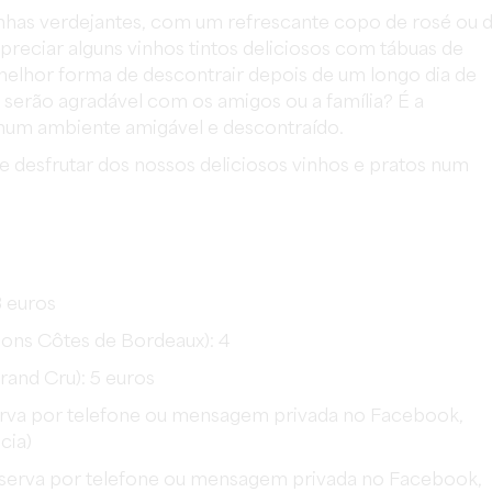
vinhas verdejantes, com um refrescante copo de rosé ou 
preciar alguns vinhos tintos deliciosos com tábuas de
melhor forma de descontrair depois de um longo dia de
serão agradável com os amigos ou a família? É a
 num ambiente amigável e descontraído.
e desfrutar dos nossos deliciosos vinhos e pratos num
3 euros
llons Côtes de Bordeaux): 4
Grand Cru): 5 euros
reserva por telefone ou mensagem privada no Facebook,
cia)
 (reserva por telefone ou mensagem privada no Facebook,