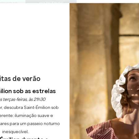
PRIVADAS
SEMINÁRIOS
ACESS
0
Cesto
A minha
LÍNGUA
SFRUTAR
AGENDA
ESTE VERÃO
PT
CHÂTEAUX A VISITAR
22 RAISONS TO COME
RABALHO NAS VINHA
Início
Agenda
Noite pós-trabalho nas vinhas de Meynard
itas de verão
lion sob as estrelas
s terças-feiras, às 21h30
r, descubra Saint-Émilion sob
erente: iluminação suave e
lgares para um passeio noturno
inesquecível.