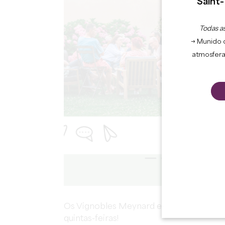
Saint-
Todas as
→ Munido 
atmosfera
Os Vignobles Meynard estão prontos para
quintas-feiras!