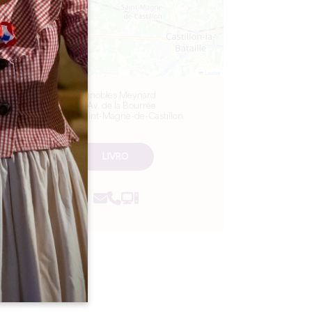
Leaflet
Vignobles Meynard
10 Av. de la Bourrée
33350 Saint-Magne-de-Castillon
LIVRO