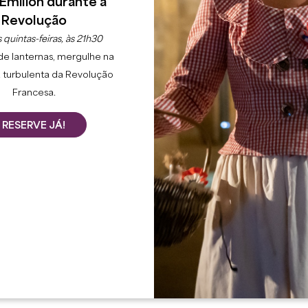
Émilion durante a
Revolução
 quintas-feiras, às 21h30
de lanternas, mergulhe na
 turbulenta da Revolução
Francesa.
RESERVE JÁ!
 o receber nas suas noites "After Work" todas as