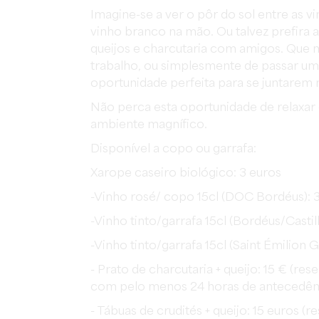
Imagine-se a ver o pôr do sol entre as 
vinho branco na mão. Ou talvez prefira a
queijos e charcutaria com amigos. Que 
trabalho, ou simplesmente de passar um 
oportunidade perfeita para se juntarem
Não perca esta oportunidade de relaxar 
ambiente magnífico.
Disponível a copo ou garrafa:
Xarope caseiro biológico: 3 euros
-Vinho rosé/ copo 15cl (DOC Bordéus): 
-Vinho tinto/garrafa 15cl (Bordéus/Casti
-Vinho tinto/garrafa 15cl (Saint Émilion 
- Prato de charcutaria + queijo: 15 € (
com pelo menos 24 horas de antecedên
- Tábuas de crudités + queijo: 15 euros