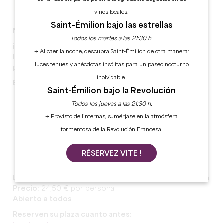
vinos locales.
Saint-Émilion bajo las estrellas
NOCHE DE RACLETTE EN LE COTEAU DES SENS
Todos los martes a las 21:30 h.
¡La estaban esperando… y vuelve!
→ Al caer la noche, descubra Saint-Émilion de otra manera:
Les esperamos el
sábado 29 de noviembre de 2025
luces tenues y anécdotas insólitas para un paseo nocturno
para una velada
100 % acogedora y gourmet
.
inolvidable.
En el programa:
Saint-Émilion bajo la Revolución
Aperitivo de bienvenida
Todos los jueves a las 21:30 h.
Raclette
→ Provisto de linternas, sumérjase en la atmósfera
Postre
tormentosa de la Revolución Francesa.
Animaciones y música para un ambiente festivo
RÉSERVEZ VITE !
Espectacular suelta de globos
Lugar:
311 route de Lartigue, 33350 Belvès-de-Castillon
Precio:
24,50 € por persona
Abierto a todos
Reserven su plaza cuanto antes: