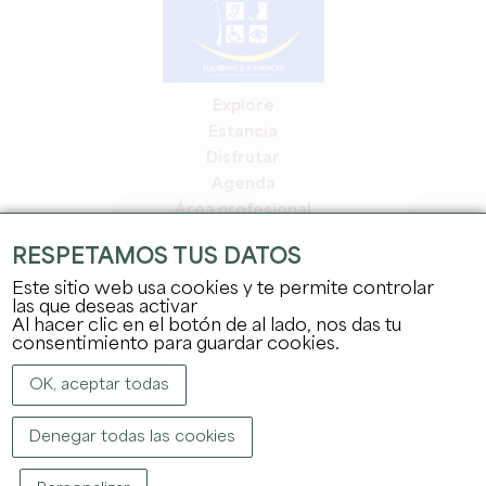
Explore
Estancia
Disfrutar
Agenda
Área profesional
Espacio miembros
RESPETAMOS TUS DATOS
Espacio prensa
Este sitio web usa cookies y te permite controlar
Empleo y prácticas
las que deseas activar
Información jurídica
Al hacer clic en el botón de al lado, nos das tu
Política de confidencialidad
consentimiento para guardar cookies.
OK, aceptar todas
Denegar todas las cookies