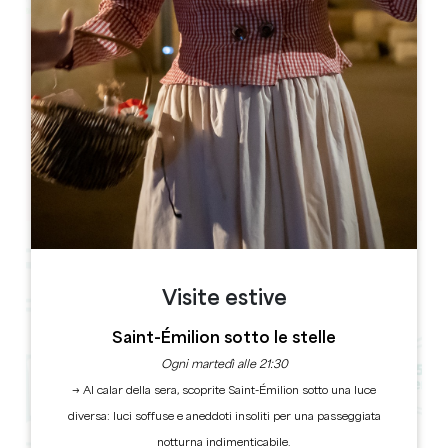
Leaflet
311 route de Lartigue,
33350 BELVÈS DE CASTILLON
LIBRO
Visite estive
Saint-Émilion sotto le stelle
Ogni martedì alle 21:30
→ Al calar della sera, scoprite Saint-Émilion sotto una luce
diversa: luci soffuse e aneddoti insoliti per una passeggiata
notturna indimenticabile.