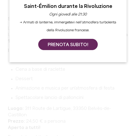
Saint-Émilion durante la Rivoluzione
Ogni giovedì alle 21:30
Serata Raclette a Le Coteau des Sens
→ Armati di lanterne, immergetevi nell’atmosfera turbolenta
La stavate aspettando... ed è tornata!
della Rivoluzione francese.
Unitevi a noi
sabato 29 novembre 2025
per una
serata
100% amichevole e gastronomica
.
PRENOTA SUBITO!
In programma:
Aperitivo di benvenuto
Cena a base di raclette
Dessert
Animazione e musica per un'atmosfera di festa
Spettacolare lancio di palloncini
Luogo:
311 Route de Lartigue, 33350 Belvès-de-
Castillon
Prezzo:
24,50 € a persona
Aperto a tutti!