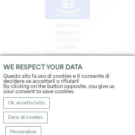
Esplorare
Soggiorno
Divertirsi
Agenda
Area professionisti
Area riservata ai soci
WE RESPECT YOUR DATA
Area stampa
Questo sito fa uso di cookies e ti consente di
Offerte di lavoro e stage
decidere se accettarli o rifiutarli
Informazioni legali
By clicking on the button opposite, you give us
Informativa sulla privacy
your consent to save cookies.
Ok, accetta tutto
Deny all cookies
Personalizza
COPYRIGHT ©
2026
UFFICIO DEL TURISMO DEL GRAND SAINT-ÉMILIONNAIS