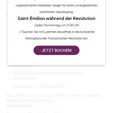
ungewöhnliche Anekdoten sorgen für einen unvergesslichen
nächtlichen Spaziergang.
Raclette-Abend im Le Coteau des Sens
Saint-Émilion während der Revolution
Sie haben darauf gewartet... und es ist wieder soweit!
Jeden Donnerstag um 21:30 Uhr
Kommen Sie am
Samstag, den 29. November 2025
, zu
→ Tauchen Sie, mit Laternen bewaffnet, in die turbulente
einem
100% freundlichen und kulinarischen Abend
.
Atmosphäre der Französischen Revolution ein.
Auf dem Programm stehen:
Begrüßungs-Aperitif
JETZT BUCHEN!
Raclette-Abendessen
Nachspeise
Unterhaltung und Musik für eine festliche
Atmosphäre
Spektakulärer Luftballonstart
Ort:
311 Route de Lartigue, 33350 Belvès-de-Castillon
Preis:
24,50 € pro Person
Offen für alle!