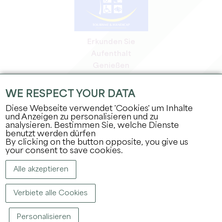
Erkunden Sie
Aufenthalt
Genießen
Tagesordnung
Profi-Bereich
WE RESPECT YOUR DATA
Bereich für Mitglieder
Diese Webseite verwendet 'Cookies' um Inhalte
Presse-Bereich
und Anzeigen zu personalisieren und zu
analysieren. Bestimmen Sie, welche Dienste
Jobs & Praktika
benutzt werden dürfen
Rechtliche Informationen
By clicking on the button opposite, you give us
Datenschutz
your consent to save cookies.
Alle akzeptieren
Verbiete alle Cookies
Personalisieren
COPYRIGHT ©
2026
BÜRO FÜR TOURISMUS DES GROSSEN SAINT-ÉMILIONNAIS