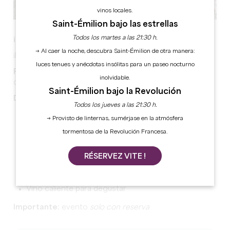
vinos locales.
Saint-Émilion bajo las estrellas
Todos los martes a las 21:30 h.
¡HO HO HO!
→ Al caer la noche, descubra Saint-Émilion de otra manera:
¡Papá Noel llega al Castillo de Montaigne!
luces tenues y anécdotas insólitas para un paseo nocturno
Fechas:
13 y 14 de diciembre, y del 20 al 24 de
inolvidable.
diciembre
Saint-Émilion bajo la Revolución
De 16 h 30 a 17 h 30:
Todos los jueves a las 21:30 h.
Encuentro con Papá Noel
→ Provisto de linternas, sumérjase en la atmósfera
Momento foto con Papá Noel
tormentosa de la Revolución Francesa.
Merienda y cuento de Navidad
RÉSERVEZ VITE !
Concurso del jersey navideño más feo: intentad
ganar una entrada gratuita
Vino caliente para degustar
Importante:
evento
solo con reserva