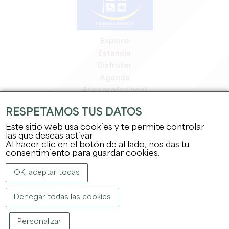
Explore
Estancia
Disfrutar
Agenda
Área profesional
Espacio miembros
RESPETAMOS TUS DATOS
Espacio prensa
Este sitio web usa cookies y te permite controlar
Empleo y prácticas
las que deseas activar
Información jurídica
Al hacer clic en el botón de al lado, nos das tu
Política de confidencialidad
consentimiento para guardar cookies.
OK, aceptar todas
Denegar todas las cookies
Personalizar
COPYRIGHT ©
2026
OFFICE DE TOURISME DU GRAND SAINT-ÉMILIONNAIS