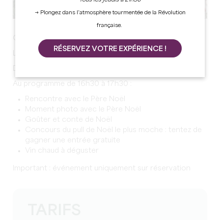
Tous les jeudis à 21h30
→ Plongez dans l’atmosphère tourmentée de la Révolution
française.
OH OH OH !
RÉSERVEZ VOTRE EXPÉRIENCE !
Le Père Noël arrive au Château de Montaigne !
Dates : le 13 et 14 décembre, et du 20 au 24 décembre
Au programme de 16h30 à 17h30 :
Rencontre avec le Père Noël
Moment photo avec le Père Noël
Goûter et conte de Noël
Concours du pull de Noël le plus moche : tentez de
gagner une entrée gratuite
Vin chaud à déguster
Important : événement uniquement sur réservation
TARIFS