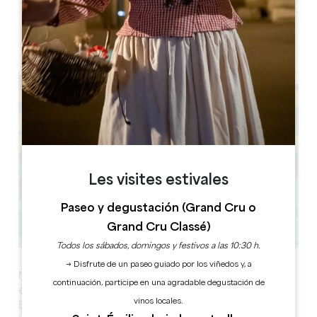
8 au communal, 33230 Le Fieu
Les visites estivales
Paseo y degustación (Grand Cru o
Grand Cru Classé)
Todos los sábados, domingos y festivos a las 10:30 h.
→ Disfrute de un paseo guiado por los viñedos y, a
Noches de bosque es un acontecimiento nacional en
continuación, participe en una agradable degustación de
el que participa l'Usine Végétale. A las puertas del
vinos locales.
Bosque Doble, la Usine es el lugar ideal para conversar,