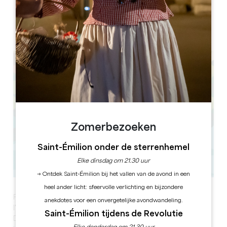
8 au communal, 33230 Le Fieu
Zomerbezoeken
Saint-Émilion onder de sterrenhemel
Elke dinsdag om 21.30 uur
→ Ontdek Saint-Émilion bij het vallen van de avond in een
heel ander licht: sfeervolle verlichting en bijzondere
Forest Nights is een nationaal evenement waarin
anekdotes voor een onvergetelijke avondwandeling.
l'Usine Végétale partner is. Aan de poort van het
Saint-Émilion tijdens de Revolutie
Dubbele Bos is de Usine de ideale plek om te praten,