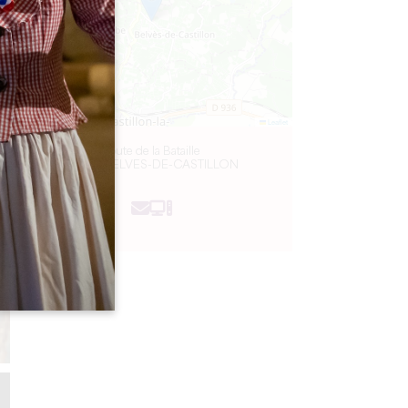
Leaflet
Route de la Bataille
33350 BELVES-DE-CASTILLON