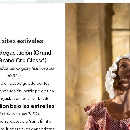
SITAS PRIVADAS
SEMINARIOS
0
Cesta
Météo
Mi sel
IDIOMA
ISFRUTAR
AGENDA
ESTE VERANO
ES
BODEGAS A VISITAR
JOYAS LOCALES
22 RAZONES PARA VENIR
¿LLUEVE EN SAINT-ÉMILION?
isites estivales
 BATAILLE DE CASTIL
degustación (Grand
Grand Cru Classé)
33350 BELVES-DE-CASTILLON
dos, domingos y festivos a las
10:30 h.
Inicio
Agenda
La Bataille de Castillon
de un paseo guiado por los
continuación, participe en una
gustación de vinos locales.
ion bajo las estrellas
os martes a las 21:30 h.
noche, descubra Saint-Émilion
ra: luces tenues y anécdotas