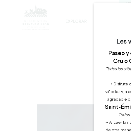
VI
EXPLORAR
PERMANECER
D
LOS INEVITABLES
DESARROLLO SOSTENIBLE
LA VISITA DE LA IGLESIA MONOLÍTICA
Les v
LA
Paseo y 
Cru o 
Todos los sába
→ Disfrute 
viñedos y, a 
agradable de
Saint-Émil
Todos l
→ Al caer la 
de otra mane