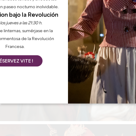
 un paseo nocturno inolvidable.
ion bajo la Revolución
os jueves a las 21:30 h.
e linternas, sumérjase en la
ormentosa de la Revolución
Francesa.
ÉSERVEZ VITE !