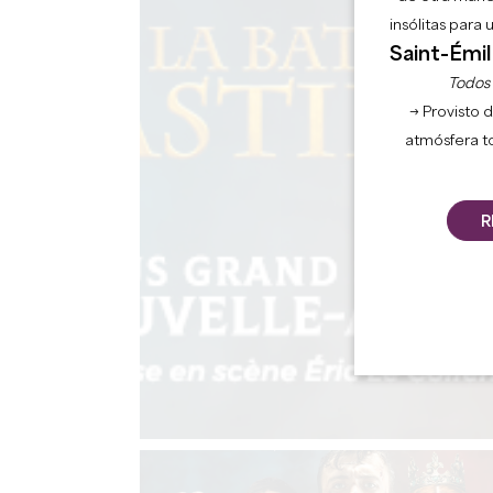
insólitas para
Saint-Émil
Todos l
→ Provisto d
atmósfera t
R