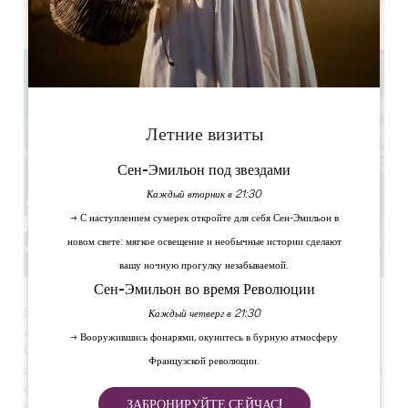
Leaflet
Летние визиты
Сен-Эмильон под звездами
Каждый вторник в 21:30
→ С наступлением сумерек откройте для себя Сен-Эмильон в
новом свете: мягкое освещение и необычные истории сделают
вашу ночную прогулку незабываемой.
Сен-Эмильон во время Революции
Sur un site grandiose, scénario et musique originale
Каждый четверг в 21:30
donnent tout leur sens à la Grande Histoire.
→ Вооружившись фонарями, окунитесь в бурную атмосферу
Grâce aux nombreux jeux de lumière, on se retrouve
Французской революции.
alternativement dans l'intimité d'un cloître, au cœur d'un
grand marché ou sur un grand champ de bataille.
ЗАБРОНИРУЙТЕ СЕЙЧАС!