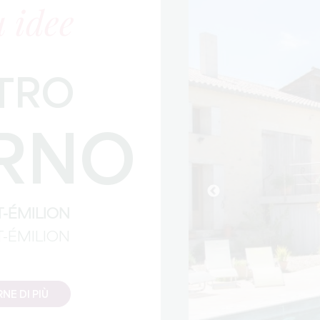
 idee
STRO
RNO
T-ÉMILION
T-ÉMILION
NE DI PIÙ