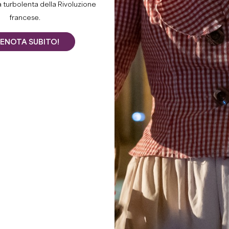
ChâteauxTO
a turbolenta della Rivoluzione
francese.
VISITA
ENOTA SUBITO!