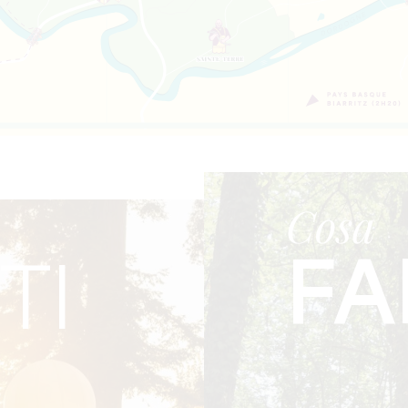
Cosa
FA
TI