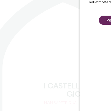
nell’atmosfer
PR
I CASTELLI DEL
GIORNO
NON SAPETE QUALI CASTELLI
VISITARE?