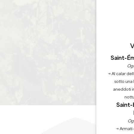
V
Saint-Ém
Ogn
→ Al calar del
sotto una 
aneddoti i
nott
Saint-
Ogn
→ Armati 