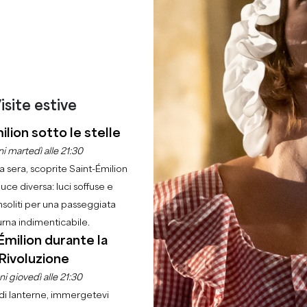
isite estive
ilion sotto le stelle
i martedì alle 21:30
la sera, scoprite Saint-Émilion
luce diversa: luci soffuse e
nsoliti per una passeggiata
urna indimenticabile.
Émilion durante la
Rivoluzione
i giovedì alle 21:30
di lanterne, immergetevi