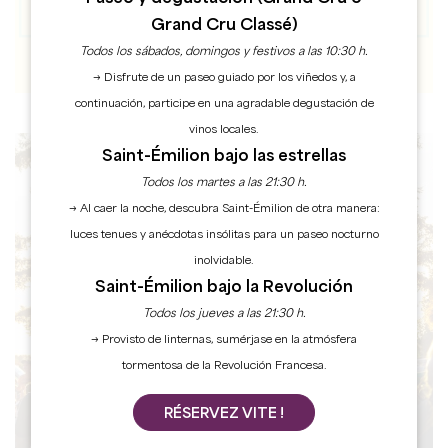
Grand Cru Classé)
Todos los sábados, domingos y festivos a las 10:30 h.
→ Disfrute de un paseo guiado por los viñedos y, a
continuación, participe en una agradable degustación de
vinos locales.
Saint-Émilion bajo las estrellas
Todos los martes a las 21:30 h.
AGENDA
→ Al caer la noche, descubra Saint-Émilion de otra manera:
luces tenues y anécdotas insólitas para un paseo nocturno
inolvidable.
Saint-Émilion bajo la Revolución
Todos los jueves a las 21:30 h.
→ Provisto de linternas, sumérjase en la atmósfera
tormentosa de la Revolución Francesa.
RÉSERVEZ VITE !