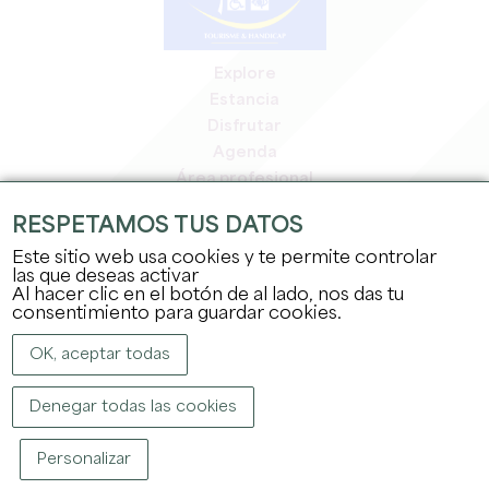
Explore
Estancia
Disfrutar
Agenda
Área profesional
Espacio miembros
RESPETAMOS TUS DATOS
Espacio prensa
Este sitio web usa cookies y te permite controlar
Empleo y prácticas
las que deseas activar
Información jurídica
Al hacer clic en el botón de al lado, nos das tu
Política de confidencialidad
consentimiento para guardar cookies.
OK, aceptar todas
Denegar todas las cookies
Personalizar
COPYRIGHT ©
2026
OFFICE DE TOURISME DU GRAND SAINT-ÉMILIONNAIS