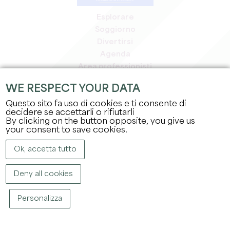
Esplorare
Soggiorno
Divertirsi
Agenda
Area professionisti
Area riservata ai soci
WE RESPECT YOUR DATA
Area stampa
Questo sito fa uso di cookies e ti consente di
Offerte di lavoro e stage
decidere se accettarli o rifiutarli
Informazioni legali
By clicking on the button opposite, you give us
Informativa sulla privacy
your consent to save cookies.
Ok, accetta tutto
Deny all cookies
Personalizza
COPYRIGHT ©
2026
UFFICIO DEL TURISMO DEL GRAND SAINT-ÉMILIONNAIS