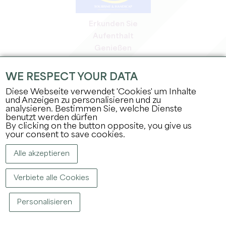
Erkunden Sie
Aufenthalt
Genießen
Tagesordnung
Profi-Bereich
WE RESPECT YOUR DATA
Bereich für Mitglieder
Diese Webseite verwendet 'Cookies' um Inhalte
Presse-Bereich
und Anzeigen zu personalisieren und zu
analysieren. Bestimmen Sie, welche Dienste
Jobs & Praktika
benutzt werden dürfen
Rechtliche Informationen
By clicking on the button opposite, you give us
Datenschutz
your consent to save cookies.
Alle akzeptieren
Verbiete alle Cookies
Personalisieren
COPYRIGHT ©
2026
BÜRO FÜR TOURISMUS DES GROSSEN SAINT-ÉMILIONNAIS