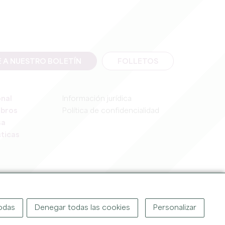
E A NUESTRO BOLETÍN
FOLLETOS
onal
Información jurídica
mbros
Política de confidencialidad
sa
ticas
IGHT ©
2026
OFFICE DE TOURISME DU GRAND SAINT-ÉMILIONNAIS
todas
Denegar todas las cookies
Personalizar