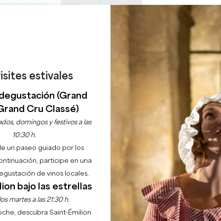
SITAS PRIVADAS
SEMINARIOS
0
Cesta
Météo
Mi sel
IDIOMA
DISFRUTAR
AGENDA
ESTE VERANO
ES
BODEGAS A VISITAR
JOYAS LOCALES
22 RAZONES PARA VENIR
¿LLUEVE EN SAINT-ÉMILION?
isites estivales
, JE DIS VIN DE CASTI
degustación (Grand
Grand Cru Classé)
Inicio
Agenda
Jeudi, je dis vin de Castillon !
dos, domingos y festivos a las
10:30 h.
de un paseo guiado por los
continuación, participe en una
gustación de vinos locales.
ion bajo las estrellas
os martes a las 21:30 h.
noche, descubra Saint-Émilion