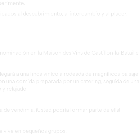
perimente.
icados al descubrimiento, al intercambio y al placer.
ominación en la Maison des Vins de Castillon-la-Bataille
legará a una finca vinícola rodeada de magníficos paisaje
 con una comida preparada por un catering, seguida de un
 y relajado.
 de vendimia. ¡Usted podría formar parte de ella!
 se vive en pequeños grupos.