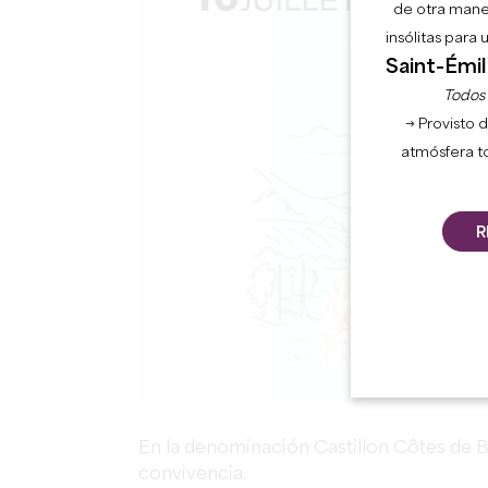
de otra mane
insólitas para
Saint-Émil
Todos l
→ Provisto d
atmósfera t
R
En la denominación Castillon Côtes de Bor
convivencia.