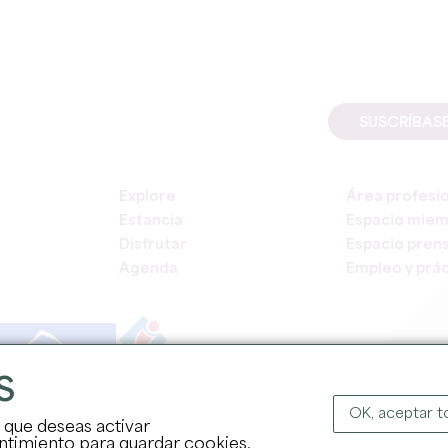
SUSCRÍBAS
Explore
Área profesi
Estancia
Espacio mie
Disfrutar
Espacio pren
Agenda
Empleo y prác
S
COPYR
OK, aceptar 
s que deseas activar
sentimiento para guardar cookies.