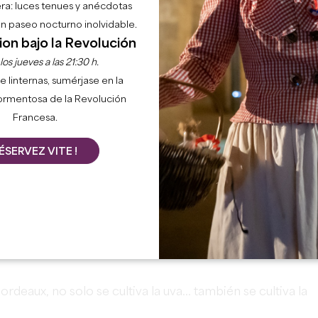
ra: luces tenues y anécdotas
 un paseo nocturno inolvidable.
ion bajo la Revolución
os jueves a las 21:30 h.
e linternas, sumérjase en la
ormentosa de la Revolución
Francesa.
ÉSERVEZ VITE !
deaux, no solo se cultiva la uva... también se cultiva la