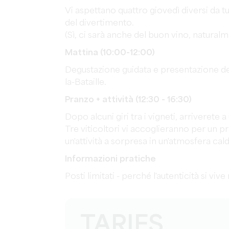
Vi aspettano quattro giovedì diversi da tutt
del divertimento.
(Sì, ci sarà anche del buon vino, naturalm
Mattina (10:00-12:00)
Degustazione guidata e presentazione de
la-Bataille.
Pranzo + attività (12:30 - 16:30)
Dopo alcuni giri tra i vigneti, arriverete
Tre viticoltori vi accoglieranno per un p
un'attività a sorpresa in un'atmosfera cald
Informazioni pratiche
Posti limitati - perché l'autenticità si viv
TARIFS