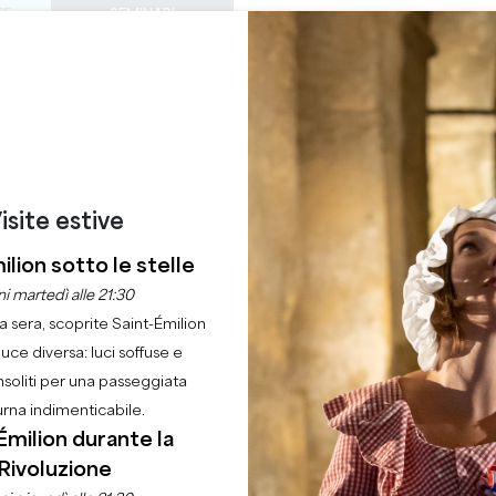
TE
SEMINARI
ACCESSO DEI PROF
0
ORDINE DEL
Cestino
La mia 
LINGUA
GODERE
QUEST'ESTATE
IT
GIORNO
CASTELLI DA VISITARE
GEMME LOCALI
22 RAGIONI PER VENIRE
, JE DIS VIN DE CAST
isite estive
ilion sotto le stelle
Casa
Ordine del giorno
Jeudi, je dis vin de Castillon!
i martedì alle 21:30
la sera, scoprite Saint-Émilion
luce diversa: luci soffuse e
nsoliti per una passeggiata
urna indimenticabile.
Émilion durante la
Rivoluzione