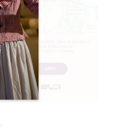
Leaflet
Maison du Vin Castillon Côtes de Bordeaux
6 Allée de la République
33350 Castillon la Bataille
LIBRO
à.