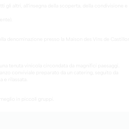
i gli altri, all'insegna della scoperta, della condivisione e
ente).
lla denominazione presso la Maison des Vins de Castillo
 a una tenuta vinicola circondata da magnifici paesaggi.
ranzo conviviale preparato da un catering, seguito da
a e rilassata.
e meglio in piccoli gruppi.