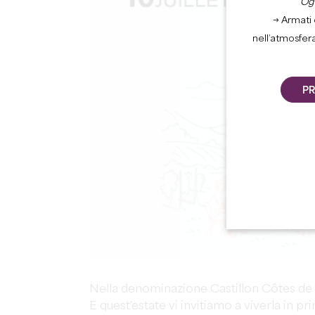
Ogn
→ Armati 
nell’atmosfer
PR
Nella denominazione Castillon Côtes de 
E quest'estate vi invitiamo a viverla in p