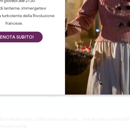
i giovedì alle 21:30
di lanterne, immergetevi
a turbolenta della Rivoluzione
francese.
ENOTA SUBITO!
Bordeaux non coltiviamo solo uva... ma anche convivialit
rima persona.