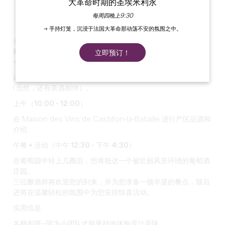
大革命时期的圣埃米利永
每周四晚上9:30
→ 手持灯笼，沉浸于法国大革命那动荡不安的氛围之中。
在卡斯蒂永波尔多丘产区，我们不仅种植葡萄，我们还培养团队
精神。
立即预订！
今年夏天，我们诚邀您亲身体验。
四个与众不同的星期四等待着您，充满发现、分享和享受。
(当然，还有美酒相伴）。
上午（10:00 - 12:00）
在 Maison des Vins de Castillon-la-Bataille 进行产区品酒和
介绍。
午餐 + 活动（中午 12:30 - 下午 4:30）
在葡萄园中转上几圈后，您将抵达一个被壮丽风景环绕的葡萄酒
庄园。
三位酿酒师将欢迎您的到来，并为您准备一顿丰盛的餐点，随后
还将在温馨轻松的氛围中为您安排惊喜活动。
实用信息
名额有限--因为小团队才能更好地体验原汁原味。