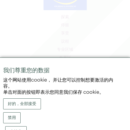
探索
停留
享受
议程
专业区域
会员区
媒体区
我们尊重您的数据
工作和实习机会
这个网站使用cookie， 并让您可以控制想要激活的内
法律信息
容。
隐私政策
单击对面的按钮即表示您同意我们保存 cookie。
好的，全部接受
禁用