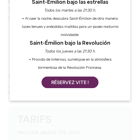
Saint-Émilion bajo las estrellas
Para la fiesta nacional del domingo 14 de julio cita a las
12h
Todos los martes a las 21:30 h.
Para una fiesta de barbacoa
→ Al caer la noche, descubra Saint-Émilion de otra manera:
luces tenues y anécdotas insólitas para un paseo nocturno
- Ruleta de cerdo
inolvidable.
- Roti de ternera
Saint-Émilion bajo la Revolución
- Patatas fritas
Todos los jueves a las 21:30 h.
- Ensalada
→ Provisto de linternas, sumérjase en la atmósfera
- Postre
tormentosa de la Revolución Francesa.
15€ adultos 10€ niños
RÉSERVEZ VITE !
Juegos de madera concurso de Molkky ambiente
musical ...
TARIFS
Menú 15€ adultos 10€ niños