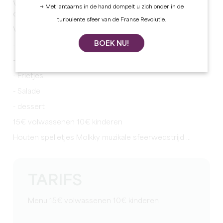
Voor de nationale feestdag van zondag 14 juli afspraak
→ Met lantaarns in de hand dompelt u zich onder in de
om 12 uur 's middags
turbulente sfeer van de Franse Revolutie.
Voor een barbecuefeest
BOEK NU!
- Varkensvlees rouelle
- Rundvlees roti
- Frietjes
- Salade
- dessert
15€ volwassenen 10€ kinderen
Houten spelletjes Molkky muzikale sfeerwedstrijd ...
TARIFS
Menu 15€ volwassenen 10€ kinderen