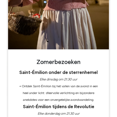
Leaflet
Place de la Mairie
2 Pl. du 11 Novembre 1918
33420 Branne
Zomerbezoeken
Saint-Émilion onder de sterrenhemel
Elke dinsdag om 21.30 uur
→ Ontdek Saint-Émilion bij het vallen van de avond in een
heel ander licht: sfeervolle verlichting en bijzondere
anekdotes voor een onvergetelijke avondwandeling.
Saint-Émilion tijdens de Revolutie
Elke donderdag om 21.30 uur